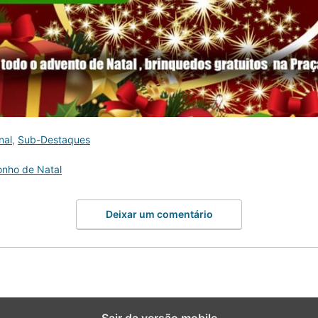
nal
,
Sub-Destaques
onho de Natal
Deixar um comentário
Sair da versão mobile