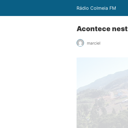
Rádio Colmeia FM
Acontece neste
marciel