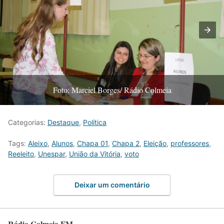
Foto: Marciel Borges/ Rádio Colmeia
Categorias:
Destaque
,
Política
Tags:
Aleixo
,
Alunos
,
Chapa 01
,
Chapa 2
,
Eleição
,
professores
,
Reeleito
,
Unespar
,
União da Vitória
,
voto
Deixar um comentário
Rádio Colmeia FM