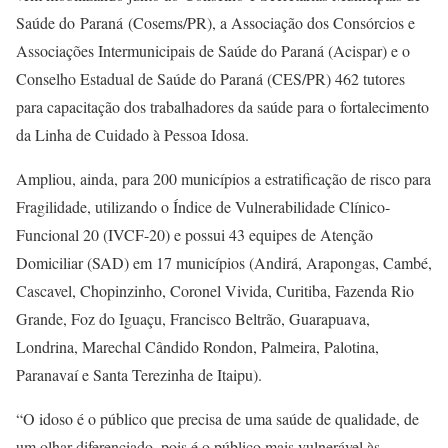
Saúde do Paraná (Cosems/PR), a Associação dos Consórcios e
Associações Intermunicipais de Saúde do Paraná (Acispar) e o
Conselho Estadual de Saúde do Paraná (CES/PR) 462 tutores
para capacitação dos trabalhadores da saúde para o fortalecimento
da Linha de Cuidado à Pessoa Idosa.
Ampliou, ainda, para 200 municípios a estratificação de risco para
Fragilidade, utilizando o Índice de Vulnerabilidade Clínico-
Funcional 20 (IVCF-20) e possui 43 equipes de Atenção
Domiciliar (SAD) em 17 municípios (Andirá, Arapongas, Cambé,
Cascavel, Chopinzinho, Coronel Vivida, Curitiba, Fazenda Rio
Grande, Foz do Iguaçu, Francisco Beltrão, Guarapuava,
Londrina, Marechal Cândido Rondon, Palmeira, Palotina,
Paranavaí e Santa Terezinha de Itaipu).
“O idoso é o público que precisa de uma saúde de qualidade, de
um olhar diferenciado, pois é o público mais vulnerável às