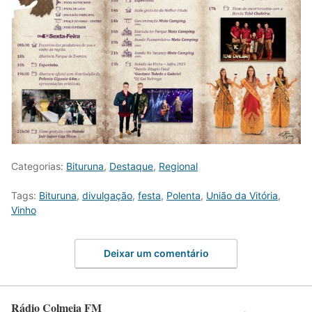
Categorias:
Bituruna
,
Destaque
,
Regional
Tags:
Bituruna
,
divulgação
,
festa
,
Polenta
,
União da Vitória
,
Vinho
Deixar um comentário
Rádio Colmeia FM