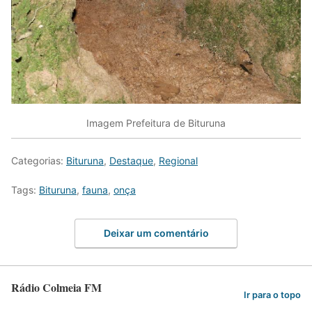
Imagem Prefeitura de Bituruna
Categorias:
Bituruna
,
Destaque
,
Regional
Tags:
Bituruna
,
fauna
,
onça
Deixar um comentário
Rádio Colmeia FM
Ir para o topo