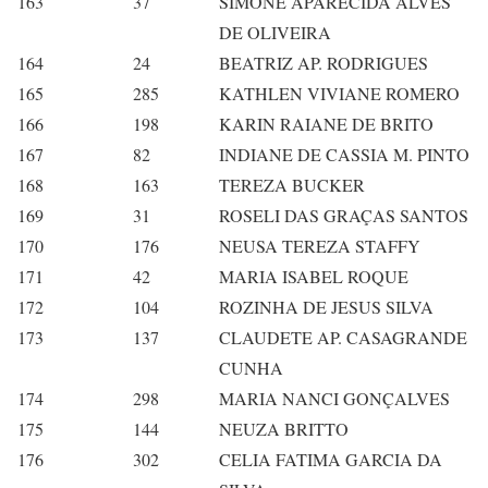
163
37
SIMONE APARECIDA ALVES
DE OLIVEIRA
164
24
BEATRIZ AP. RODRIGUES
165
285
KATHLEN VIVIANE ROMERO
166
198
KARIN RAIANE DE BRITO
167
82
INDIANE DE CASSIA M. PINTO
168
163
TEREZA BUCKER
169
31
ROSELI DAS GRAÇAS SANTOS
170
176
NEUSA TEREZA STAFFY
171
42
MARIA ISABEL ROQUE
172
104
ROZINHA DE JESUS SILVA
173
137
CLAUDETE AP. CASAGRANDE
CUNHA
174
298
MARIA NANCI GONÇALVES
175
144
NEUZA BRITTO
176
302
CELIA FATIMA GARCIA DA