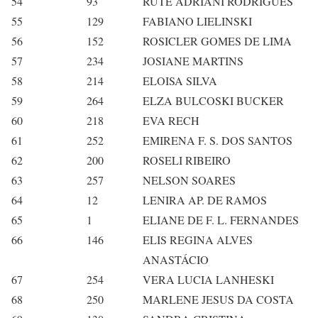
54
93
RUTE ADRIANI RODRIGUES
55
129
FABIANO LIELINSKI
56
152
ROSICLER GOMES DE LIMA
57
234
JOSIANE MARTINS
58
214
ELOISA SILVA
59
264
ELZA BULCOSKI BUCKER
60
218
EVA RECH
61
252
EMIRENA F. S. DOS SANTOS
62
200
ROSELI RIBEIRO
63
257
NELSON SOARES
64
12
LENIRA AP. DE RAMOS
65
1
ELIANE DE F. L. FERNANDES
66
146
ELIS REGINA ALVES
ANASTÁCIO
67
254
VERA LUCIA LANHESKI
68
250
MARLENE JESUS DA COSTA