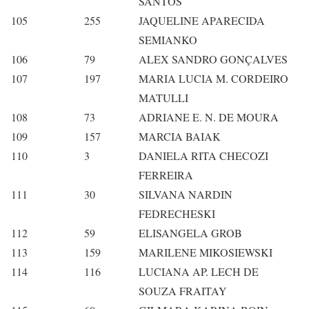
SANTOS
105
255
JAQUELINE APARECIDA
SEMIANKO
106
79
ALEX SANDRO GONÇALVES
107
197
MARIA LUCIA M. CORDEIRO
MATULLI
108
73
ADRIANE E. N. DE MOURA
109
157
MARCIA BAIAK
110
3
DANIELA RITA CHECOZI
FERREIRA
111
30
SILVANA NARDIN
FEDRECHESKI
112
59
ELISANGELA GROB
113
159
MARILENE MIKOSIEWSKI
114
116
LUCIANA AP. LECH DE
SOUZA FRAITAY