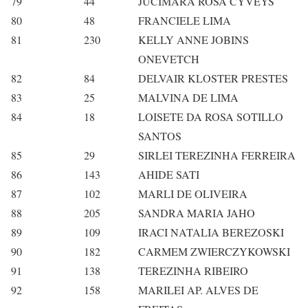
79
44
JUCIMARA ROSA CYVEYS
80
48
FRANCIELE LIMA
81
230
KELLY ANNE JOBINS
ONEVETCH
82
84
DELVAIR KLOSTER PRESTES
83
25
MALVINA DE LIMA
84
18
LOISETE DA ROSA SOTILLO
SANTOS
85
29
SIRLEI TEREZINHA FERREIRA
86
143
AHIDE SATI
87
102
MARLI DE OLIVEIRA
88
205
SANDRA MARIA JAHO
89
109
IRACI NATALIA BEREZOSKI
90
182
CARMEM ZWIERCZYKOWSKI
91
138
TEREZINHA RIBEIRO
92
158
MARILEI AP. ALVES DE