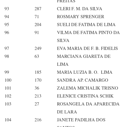
FREITAS
93
287
CLERI F. M. DA SILVA
94
71
ROSMARY SPRENGER
95
204
SUELI DE FATIMA DE LIMA
96
91
VILMA DE FATIMA PINTO DA
SILVA
97
249
EVA MARIA DE F. B. FIDELIS
98
63
MARCIANA GIARETA DE
LIMA
99
185
MARIA LUZIA B. O. LIMA
100
170
SANDRA AP. CAMARGO
101
36
ZALEMA MICHALIK TRISNO
102
213
ELENICE CRISTINA SCHIK
103
27
ROSANGELA DA APARECIDA
DE LARA
104
216
JANETE PADILHA DOS