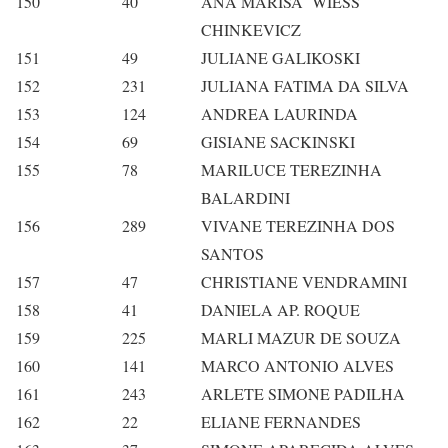
150
40
ANA MARISA WIESS
CHINKEVICZ
151
49
JULIANE GALIKOSKI
152
231
JULIANA FATIMA DA SILVA
153
124
ANDREA LAURINDA
154
69
GISIANE SACKINSKI
155
78
MARILUCE TEREZINHA
BALARDINI
156
289
VIVANE TEREZINHA DOS
SANTOS
157
47
CHRISTIANE VENDRAMINI
158
41
DANIELA AP. ROQUE
159
225
MARLI MAZUR DE SOUZA
160
141
MARCO ANTONIO ALVES
161
243
ARLETE SIMONE PADILHA
162
22
ELIANE FERNANDES