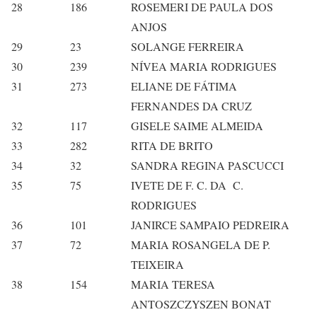
28
186
ROSEMERI DE PAULA DOS
ANJOS
29
23
SOLANGE FERREIRA
30
239
NÍVEA MARIA RODRIGUES
31
273
ELIANE DE FÁTIMA
FERNANDES DA CRUZ
32
117
GISELE SAIME ALMEIDA
33
282
RITA DE BRITO
34
32
SANDRA REGINA PASCUCCI
35
75
IVETE DE F. C. DA C.
RODRIGUES
36
101
JANIRCE SAMPAIO PEDREIRA
37
72
MARIA ROSANGELA DE P.
TEIXEIRA
38
154
MARIA TERESA
ANTOSZCZYSZEN BONAT