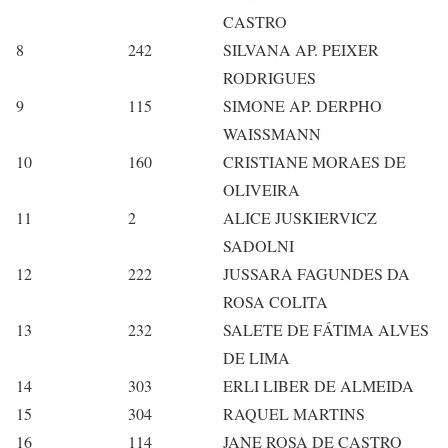
CASTRO
8
242
SILVANA AP. PEIXER
RODRIGUES
9
115
SIMONE AP. DERPHO
WAISSMANN
10
160
CRISTIANE MORAES DE
OLIVEIRA
11
2
ALICE JUSKIERVICZ
SADOLNI
12
222
JUSSARA FAGUNDES DA
ROSA COLITA
13
232
SALETE DE FÁTIMA ALVES
DE LIMA
14
303
ERLI LIBER DE ALMEIDA
15
304
RAQUEL MARTINS
16
114
JANE ROSA DE CASTRO