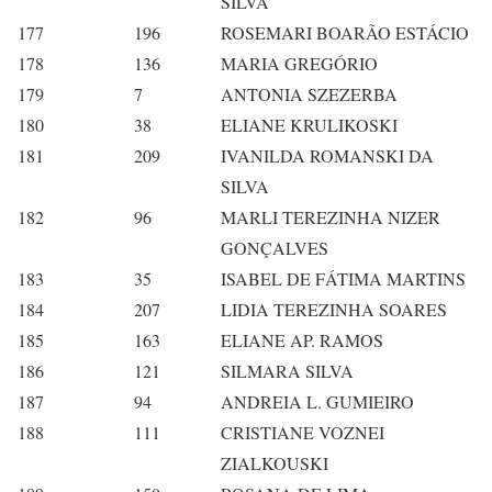
SILVA
177
196
ROSEMARI BOARÃO ESTÁCIO
178
136
MARIA GREGÓRIO
179
7
ANTONIA SZEZERBA
180
38
ELIANE KRULIKOSKI
181
209
IVANILDA ROMANSKI DA
SILVA
182
96
MARLI TEREZINHA NIZER
GONÇALVES
183
35
ISABEL DE FÁTIMA MARTINS
184
207
LIDIA TEREZINHA SOARES
185
163
ELIANE AP. RAMOS
186
121
SILMARA SILVA
187
94
ANDREIA L. GUMIEIRO
188
111
CRISTIANE VOZNEI
ZIALKOUSKI