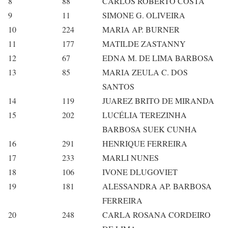
8
88
CARLOS ROBERTO COSTA
9
11
SIMONE G. OLIVEIRA
10
224
MARIA AP. BURNER
11
177
MATILDE ZASTANNY
12
67
EDNA M. DE LIMA BARBOSA
13
85
MARIA ZEULA C. DOS
SANTOS
14
119
JUAREZ BRITO DE MIRANDA
15
202
LUCÉLIA TEREZINHA
BARBOSA SUEK CUNHA
16
291
HENRIQUE FERREIRA
17
233
MARLI NUNES
18
106
IVONE DLUGOVIET
19
181
ALESSANDRA AP. BARBOSA
FERREIRA
20
248
CARLA ROSANA CORDEIRO