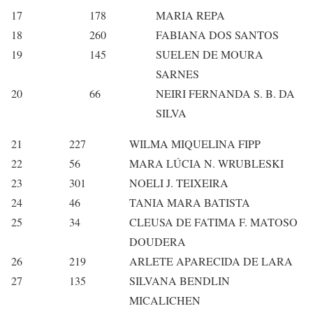
17
178
MARIA REPA
18
260
FABIANA DOS SANTOS
19
145
SUELEN DE MOURA
SARNES
20
66
NEIRI FERNANDA S. B. DA
SILVA
21
227
WILMA MIQUELINA FIPP
22
56
MARA LÚCIA N. WRUBLESKI
23
301
NOELI J. TEIXEIRA
24
46
TANIA MARA BATISTA
25
34
CLEUSA DE FATIMA F. MATOSO
DOUDERA
26
219
ARLETE APARECIDA DE LARA
27
135
SILVANA BENDLIN
MICALICHEN