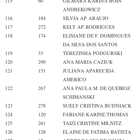
115
60
GILMARA KARINA BOIN
ANDREKOWICZ
116
184
SILVIA AP. ARAUJO
117
272
KELY AP. RODRIGUES
118
174
ELISIANE DE F. DOMINGUES
DA SILVA DOS SANTOS
119
33
TEREZINHA PODGURSKI
120
290
ANA MARIA CAZIUK
121
151
JULIANA APARECIDA
AMERICO
122
267
ANA PAULA M. DE QUEIROZ
SCHIMANSKI
123
278
SUELY CRISTINA BUDNIACK
124
120
FABIANE KARINE THOMAS
125
261
TAIZI CRISTINE MILNITZ
126
128
ELAINE DE FATIMA BATISTA