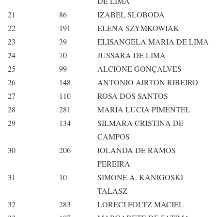
DE LIMA
21
86
IZABEL SLOBODA
22
191
ELENA SZYMKOWIAK
23
39
ELISANGELA MARIA DE LIMA
24
70
JUSSARA DE LIMA
25
99
ALCIONE GONÇALVES
26
148
ANTONIO AIRTON RIBEIRO
27
110
ROSA DOS SANTOS
28
281
MARIA LUCIA PIMENTEL
29
134
SILMARA CRISTINA DE
CAMPOS
30
206
IOLANDA DE RAMOS
PEREIRA
31
10
SIMONE A. KANIGOSKI
TALASZ
32
283
LORECI FOLTZ MACIEL