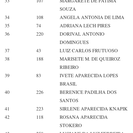
33
107
MARGARETE DE FATIMA
SOUZA
34
108
ANGELA ANTONIA DE LIMA
35
74
ADRIANA LECH PIRES
36
220
DORIVAL ANTONIO
DOMINGUES
37
43
LUIZ CARLOS FRUTUOSO
38
188
MARISETE M. DE QUEIROZ
RIBEIRO
39
83
IVETE APARECIDA LOPES
BRASIL
40
226
BERENICE PADILHA DOS
SANTOS
41
223
SIRLENE APARECIDA KNAPIK
42
118
ROSANA APARECIDA
STOKERO