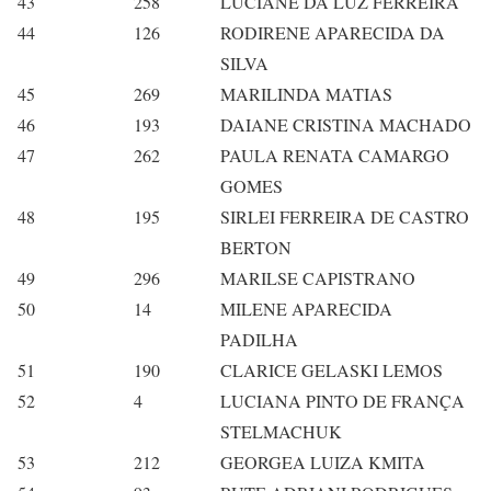
43
258
LUCIANE DA LUZ FERREIRA
44
126
RODIRENE APARECIDA DA
SILVA
45
269
MARILINDA MATIAS
46
193
DAIANE CRISTINA MACHADO
47
262
PAULA RENATA CAMARGO
GOMES
48
195
SIRLEI FERREIRA DE CASTRO
BERTON
49
296
MARILSE CAPISTRANO
50
14
MILENE APARECIDA
PADILHA
51
190
CLARICE GELASKI LEMOS
52
4
LUCIANA PINTO DE FRANÇA
STELMACHUK
53
212
GEORGEA LUIZA KMITA