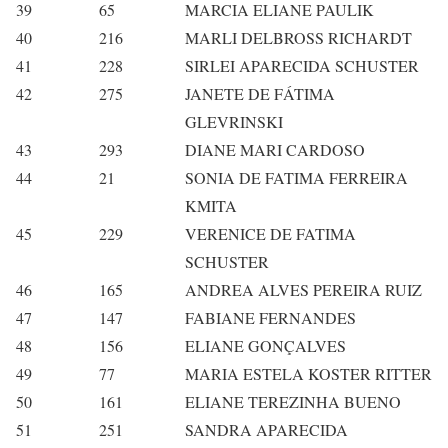
39
65
MARCIA ELIANE PAULIK
40
216
MARLI DELBROSS RICHARDT
41
228
SIRLEI APARECIDA SCHUSTER
42
275
JANETE DE FÁTIMA
GLEVRINSKI
43
293
DIANE MARI CARDOSO
44
21
SONIA DE FATIMA FERREIRA
KMITA
45
229
VERENICE DE FATIMA
SCHUSTER
46
165
ANDREA ALVES PEREIRA RUIZ
47
147
FABIANE FERNANDES
48
156
ELIANE GONÇALVES
49
77
MARIA ESTELA KOSTER RITTER
50
161
ELIANE TEREZINHA BUENO
51
251
SANDRA APARECIDA