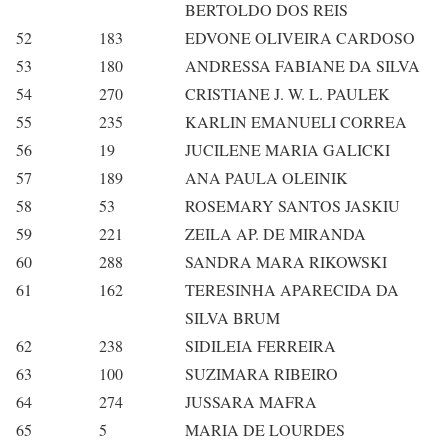
BERTOLDO DOS REIS
52
183
EDVONE OLIVEIRA CARDOSO
53
180
ANDRESSA FABIANE DA SILVA
54
270
CRISTIANE J. W. L. PAULEK
55
235
KARLIN EMANUELI CORREA
56
19
JUCILENE MARIA GALICKI
57
189
ANA PAULA OLEINIK
58
53
ROSEMARY SANTOS JASKIU
59
221
ZEILA AP. DE MIRANDA
60
288
SANDRA MARA RIKOWSKI
61
162
TERESINHA APARECIDA DA
SILVA BRUM
62
238
SIDILEIA FERREIRA
63
100
SUZIMARA RIBEIRO
64
274
JUSSARA MAFRA
65
5
MARIA DE LOURDES