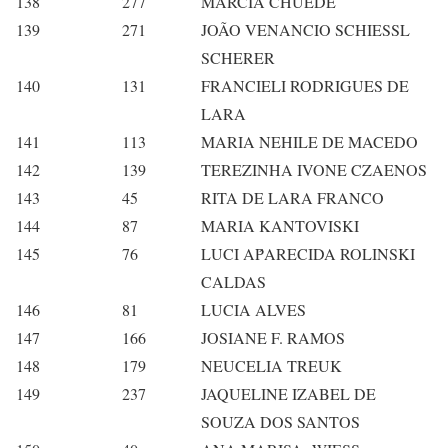
138
277
MARCIA CHUEDE
139
271
JOÃO VENANCIO SCHIESSL
SCHERER
140
131
FRANCIELI RODRIGUES DE
LARA
141
113
MARIA NEHILE DE MACEDO
142
139
TEREZINHA IVONE CZAENOS
143
45
RITA DE LARA FRANCO
144
87
MARIA KANTOVISKI
145
76
LUCI AṔARECIDA ROLINSKI
CALDAS
146
81
LUCIA ALVES
147
166
JOSIANE F. RAMOS
148
179
NEUCELIA TREUK
149
237
JAQUELINE IZABEL DE
SOUZA DOS SANTOS