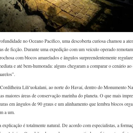
rofundidade no Oceano Pacífico, uma descoberta curiosa chamou a ate
as de ficção. Durante uma expedição com um veículo operado remotame
 rochosa com blocos amarelados e ângulos surpreendentemente regulare
mediata e até bem-humorada: alguns chegaram a comparar o cenário ao 
marelos”.
na Cordilheira Liliʻuokalani, ao norte do Havaí, dentro do Monumento N
 maiores áreas de conservação marinha do planeta. O que mais impres
fraturas em ângulos de 90 graus e um alinhamento que lembra blocos o
um a um.
 a explicação é totalmente natural. De acordo com especialistas, a forma