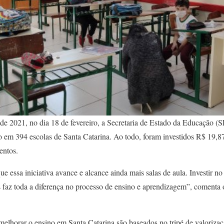
 de 2021, no dia 18 de fevereiro, a Secretaria de Estado da Educação (S
o em 394 escolas de Santa Catarina. Ao todo, foram investidos R$ 19,8
entos.
e essa iniciativa avance e alcance ainda mais salas de aula. Investir no
s faz toda a diferença no processo de ensino e aprendizagem”, comenta
melhorar o ensino em Santa Catarina são baseados no tripé de valorizaç