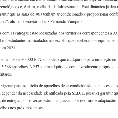
cnológicos e, é claro, melhoria da infraestrutura. Está dinâmica já deu
antir que as salas de aula tenham ar condicionado é proporcionar conf
sores”, afirma o secretário Luiz Fernando Vampiro
 com as entregas estão localizadas nos territórios correspondentes a 3
 mil estudantes matriculados nas escolas que receberam os equipament
s em 2021.
ipamentos de 30.000 BTUs, modelo que é adquirido para instalação em s
s 3.366 aparelhos, 3.257 foram adquiridos com investimento próprio d
ntares.
vigente para aquisição de aparelhos de ar condicionado para as escolas
a depender da necessidade identificada pela SED. É possível garantir q
de entrega, pois diversas estruturas passam por reformas e adaptações n
relhos nos próximos meses.