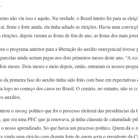
.
erno não viu isso e aquilo. Na verdade, o Brasil inteiro foi para as eleiçõ
aí, firme e forte ainda, ela tinha adiado as eleições. Havia uma convic
eleições, depois vieram as festas de fim de ano, as festas dos mais jove
 o programa anterior para a liberação do auxílio emergencial tivesse 
arcelas ainda seriam pagas nos dois primeiros meses deste ano. “A ec
 dois meses. Dois meses e meio depois, então, entraram os nossos progr
o da primeira fase do auxílio tinha sido feito com base em expectativas
a logo no começo dos casos no Brasil. O cenário, no entanto, não se c
s auxílios.
ntrou o
timing
político que foi o processo eleitoral das presidências d
, que era uma PEC que já renovava, já tinha cláusula de calamidade púb
ra o nosso aprendizado. Só que havia um processo político. Quem dá o
t
va vindo uma eleição com disputa forte de quem seria o presidente da C