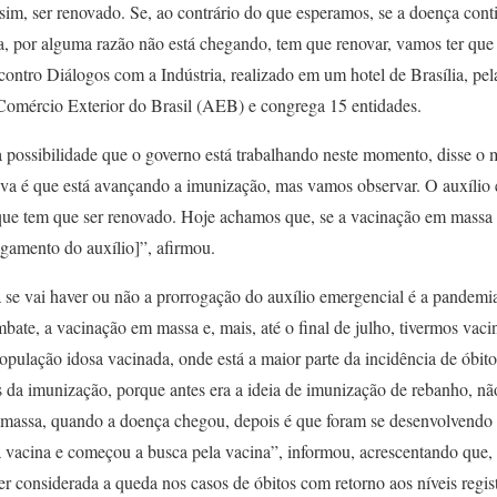
im, ser renovado. Se, ao contrário do que esperamos, se a doença conti
a, por alguma razão não está chegando, tem que renovar, vamos ter que
ncontro Diálogos com a Indústria, realizado em um hotel de Brasília, pel
omércio Exterior do Brasil (AEB) e congrega 15 entidades.
 possibilidade que o governo está trabalhando neste momento, disse o m
tiva é que está avançando a imunização, mas vamos observar. O auxílio
que tem que ser renovado. Hoje achamos que, se a vacinação em massa 
agamento do auxílio]”, afirmou.
 se vai haver ou não a prorrogação do auxílio emergencial é a pandemi
bate, a vacinação em massa e, mais, até o final de julho, tivermos va
ulação idosa vacinada, onde está a maior parte da incidência de óbito
s da imunização, porque antes era a ideia de imunização de rebanho, nã
m massa, quando a doença chegou, depois é que foram se desenvolvendo
a vacina e começou a busca pela vacina”, informou, acrescentando que,
er considerada a queda nos casos de óbitos com retorno aos níveis regis