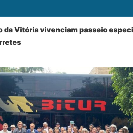
o da Vitória vivenciam passeio espec
rretes