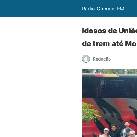
Rádio Colmeia FM
Idosos de Uniã
de trem até Mo
Redação