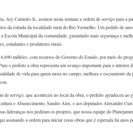
ia, Ary Carneiro Jr., assinou nesta semana a ordem de serviço para a 
os da estrada da localidade rural do Rio Vermelho. Um pedido de anos
até a Escola Municipal da comunidade, garantindo mais segurança e mel
s, estudantes e produtores rurais.
$ 6,690 milhões, com recursos do Governo do Estado, por meio do prog
Para o prefeito a obra representa um avanço importante para o interior
qualidade de vida para quem mora no campo, melhora o escoamento da 
acou.
m de serviço, que aconteceu no local da obra, o prefeito agradeceu ao g
icultura e Abastecimento, Sandro Alex, e aos deputados Alexandre Curi
sas lideranças nos pediram os projetos, que nossa equipe do Planejame
qui assinando a ordem para iniciar essas obras que é esperada há anos 