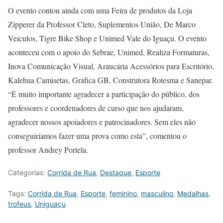
O evento contou ainda com uma Feira de produtos da Loja
Zipperer da Professor Cleto, Suplementos União, De Marco
Veículos, Tigre Bike Shop e Unimed Vale do Iguaçu. O evento
aconteceu com o apoio do Sebrae, Unimed, Realiza Formaturas,
Inova Comunicação Visual, Araucária Acessórios para Escritório,
Kalehua Camisetas, Gráfica GB, Construtora Rotesma e Sanepar.
“É muito importante agradecer a participação do público, dos
professores e coordenadores de curso que nos ajudaram,
agradecer nossos apoiadores e patrocinadores. Sem eles não
conseguiríamos fazer uma prova como esta”, comentou o
professor Andrey Portela.
Categorias:
Corrida de Rua
,
Destaque
,
Esporte
Tags:
Corrida de Rua
,
Esporte
,
feminino
,
masculino
,
Medalhas
,
trofeus
,
Uniguaçu