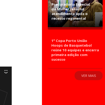
Procuradoria Especial
da Mulher retorna
atendimento após o
recesso regimental
1ª Copa Porto União
Hoops de Basquetebol
reúne 10 equipes e encerra
primeira edição com
sucesso
VER MAIS