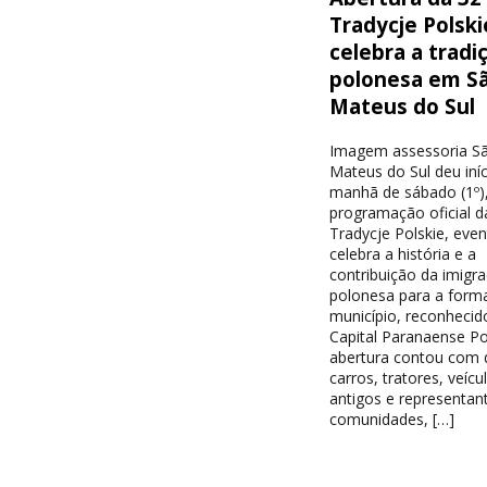
Tradycje Polski
celebra a tradi
polonesa em S
Mateus do Sul
Imagem assessoria S
Mateus do Sul deu iníc
manhã de sábado (1º),
programação oficial d
Tradycje Polskie, eve
celebra a história e a
contribuição da imigr
polonesa para a form
município, reconheci
Capital Paranaense Po
abertura contou com d
carros, tratores, veícu
antigos e representan
comunidades, […]