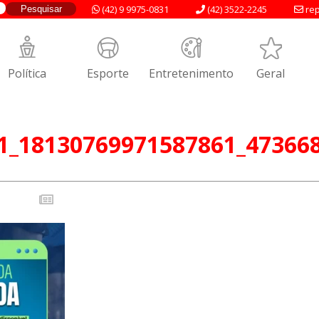
(42) 9 9975-0831
(42) 3522-2245
rep
Política
Esporte
Entretenimento
Geral
1_18130769971587861_47366