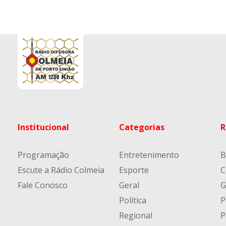
Institucional
Categorias
R
Programação
Entretenimento
B
Escute a Rádio Colmeia
Esporte
C
Fale Conosco
Geral
G
Política
P
Regional
P