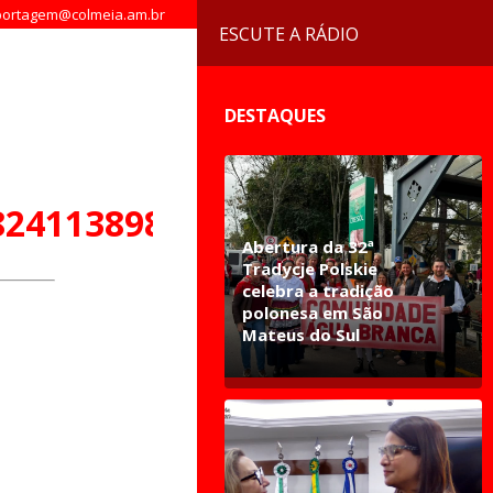
ortagem@colmeia.am.br
ESCUTE A RÁDIO
DESTAQUES
82411389889297_n
Abertura da 32ª
Tradycje Polskie
celebra a tradição
polonesa em São
Mateus do Sul