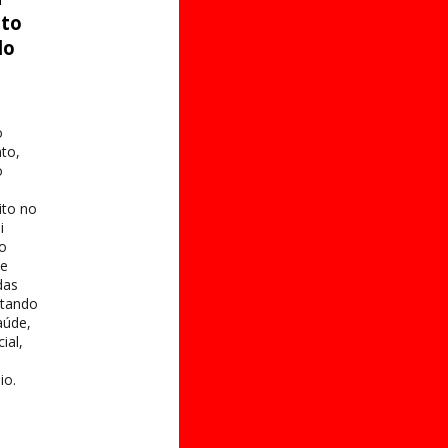
ito
do
o
to,
o
ito no
i
 o
te
das
itando
aúde,
ial,
io.