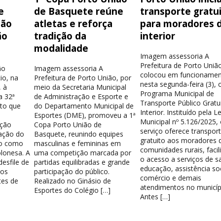
e
de Basquete reúne
transporte gratu
ção
atletas e reforça
para moradores 
ão
tradição da
interior
modalidade
Imagem assessoria A
Prefeitura de Porto Uniã
ão
Imagem assessoria A
colocou em funcionamen
io, na
Prefeitura de Porto União, por
nesta segunda-feira (3), 
 à
meio da Secretaria Municipal
Programa Municipal de
a 32ª
de Administração e Esporte e
Transporte Público Gratu
nto que
do Departamento Municipal de
Interior. Instituído pela Le
Esportes (DME), promoveu a 1ª
Municipal nº 5.126/2025,
ação
Copa Porto União de
serviço oferece transpor
ação do
Basquete, reunindo equipes
gratuito aos moradores 
do como
masculinas e femininas em
comunidades rurais, facil
lonesa. A
uma competição marcada por
o acesso a serviços de s
esfile de
partidas equilibradas e grande
educação, assistência soc
los
participação do público.
comércio e demais
tes de
Realizado no Ginásio de
atendimentos no municíp
Esportes do Colégio […]
Antes […]