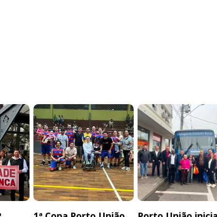
ª
1ª Copa Porto União
Porto União inici