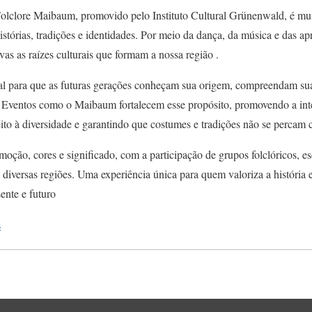
 Folclore Maibaum, promovido pelo Instituto Cultural Grünenwald, é mu
stórias, tradições e identidades. Por meio da dança, da música e das apre
vas as raízes culturais que formam a nossa região .
cial para que as futuras gerações conheçam sua origem, compreendam s
Eventos como o Maibaum fortalecem esse propósito, promovendo a inte
eito à diversidade e garantindo que costumes e tradições não se percam
moção, cores e significado, com a participação de grupos folclóricos, es
 diversas regiões. Uma experiência única para quem valoriza a história e
sente e futuro
s