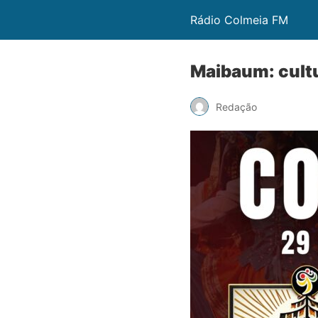
Rádio Colmeia FM
Maibaum: cultu
Redação