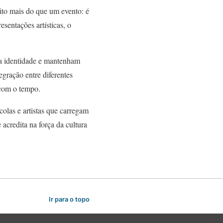
ito mais do que um evento: é
sentações artísticas, o
ua identidade e mantenham
gração entre diferentes
 com o tempo.
colas e artistas que carregam
 acredita na força da cultura
Ir para o topo