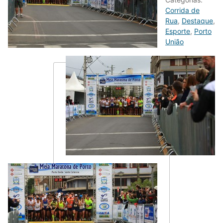
Corrida de
Rua
,
Destaque
,
Esporte
,
Porto
União