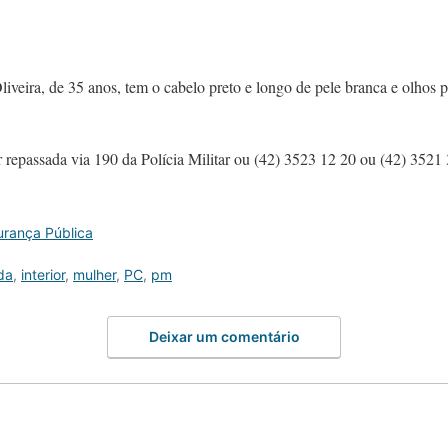
iveira, de 35 anos, tem o cabelo preto e longo de pele branca e olhos pr
repassada via 190 da Polícia Militar ou (42) 3523 12 20 ou (42) 3521 3
rança Pública
da
,
interior
,
mulher
,
PC
,
pm
Deixar um comentário