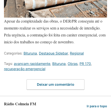
Apesar da complexidade das obras, o DER/PR conseguiu até o
momento realizar os serviços sem a necessidade de interdição.
Pela urgência, a contratação foi feita em caráter emergencial, com
início dos trabalhos no começo de novembro.
Categorias:
Bituruna
,
Destaque Sidebar
,
Regional
Tags:
avançam rapidamente
,
Bituruna
,
Obras
,
PR 170
,
recuperação emergencial
Deixar um comentário
Rádio Colmeia FM
Ir para o topo