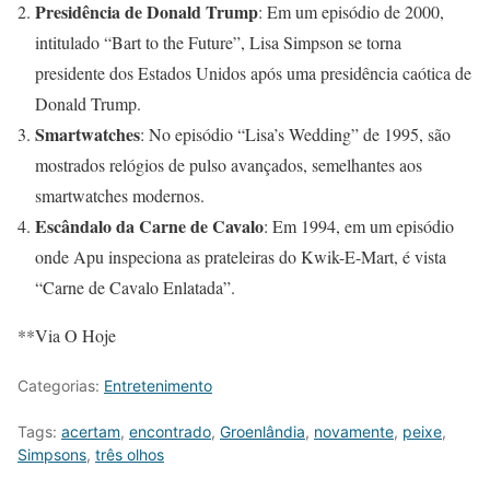
Presidência de Donald Trump
: Em um episódio de 2000,
intitulado “Bart to the Future”, Lisa Simpson se torna
presidente dos Estados Unidos após uma presidência caótica de
Donald Trump.
Smartwatches
: No episódio “Lisa’s Wedding” de 1995, são
mostrados relógios de pulso avançados, semelhantes aos
smartwatches modernos.
Escândalo da Carne de Cavalo
: Em 1994, em um episódio
onde Apu inspeciona as prateleiras do Kwik-E-Mart, é vista
“Carne de Cavalo Enlatada”.
**Via O Hoje
Categorias:
Entretenimento
Tags:
acertam
,
encontrado
,
Groenlândia
,
novamente
,
peixe
,
Simpsons
,
três olhos