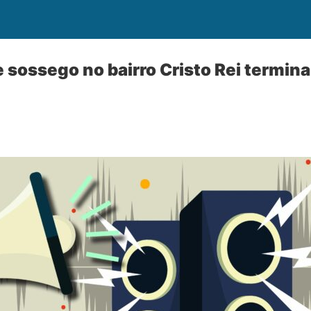
 sossego no bairro Cristo Rei term