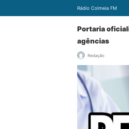
Rádio Colmeia FM
Portaria ofici
agências
Redação