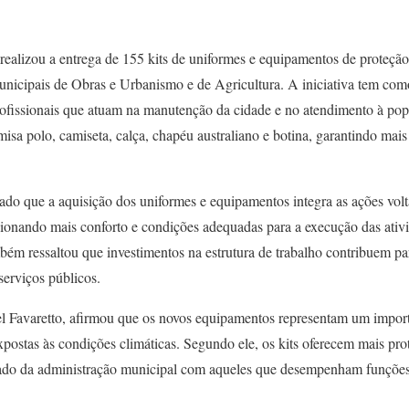
realizou a entrega de 155 kits de uniformes e equipamentos de proteção
unicipais de Obras e Urbanismo e de Agricultura. A iniciativa tem com
rofissionais que atuam na manutenção da cidade e no atendimento à po
isa polo, camiseta, calça, chapéu australiano e botina, garantindo mai
cado que a aquisição dos uniformes e equipamentos integra as ações vol
cionando mais conforto e condições adequadas para a execução das ativi
ém ressaltou que investimentos na estrutura de trabalho contribuem pa
serviços públicos.
el Favaretto, afirmou que os novos equipamentos representam um import
postas às condições climáticas. Segundo ele, os kits oferecem mais pro
idado da administração municipal com aqueles que desempenham funções 