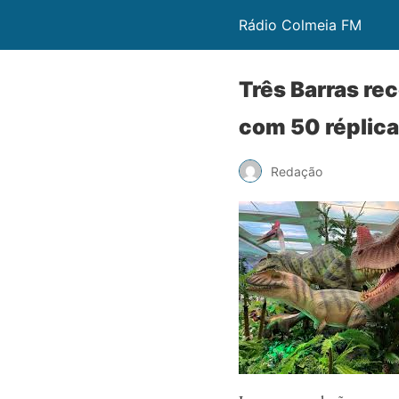
Rádio Colmeia FM
Três Barras re
com 50 réplica
Redação