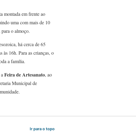
ita montada em frente ao
luindo uma com mais de 10
a para o almoço.
esozoica, há cerca de 65
s às 16h. Para as crianças, o
oda a família.
Feira de Artesanato
e a
, ao
retaria Municipal de
comunidade.
Ir para o topo