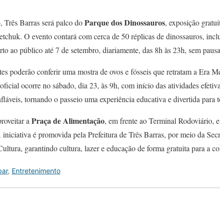
Parque dos Dinossauros
, Três Barras será palco do
, exposição gratu
chuk. O evento contará com cerca de 50 réplicas de dinossauros, inc
berto ao público até 7 de setembro, diariamente, das 8h às 23h, sem paus
ntes poderão conferir uma mostra de ovos e fósseis que retratam a Era M
ficial ocorre no sábado, dia 23, às 9h, com início das atividades efetiva
fláveis, tornando o passeio uma experiência educativa e divertida para t
Praça de Alimentação
roveitar a
, em frente ao Terminal Rodoviário, 
niciativa é promovida pela Prefeitura de Três Barras, por meio da Sec
ultura, garantindo cultura, lazer e educação de forma gratuita para a 
bar
,
Entretenimento