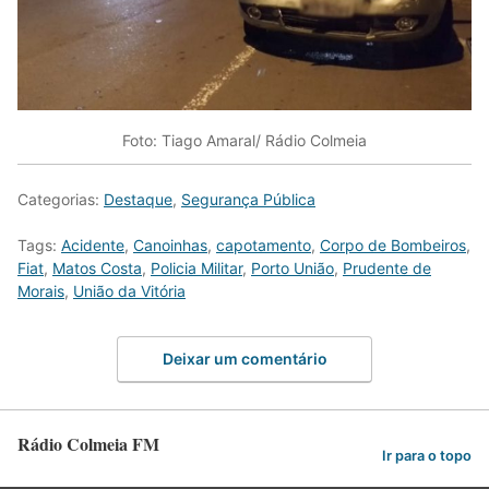
Foto: Tiago Amaral/ Rádio Colmeia
Categorias:
Destaque
,
Segurança Pública
Tags:
Acidente
,
Canoinhas
,
capotamento
,
Corpo de Bombeiros
,
Fiat
,
Matos Costa
,
Policia Militar
,
Porto União
,
Prudente de
Morais
,
União da Vitória
Deixar um comentário
Rádio Colmeia FM
Ir para o topo