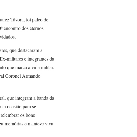
rez Távora, foi palco de
º encontro dos eternos
nvidados.
ares, que destacaram a
x-militares e integrantes da
to que marca a vida militar.
eral Coronel Armando,
ral, que integram a banda da
am a ocasião para se
e relembrar os bons
veu memórias e manteve viva