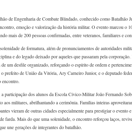
lhão de Engenharia de Combate Blindado, conhecido como Batalhão Jua
contro, emoção e valorização da história militar. O evento marcou o 10
indo mais de 200 pessoas confirmadas, entre veteranos, familiares e co
lenidade de formatura, além de pronunciamentos de autoridades milit
ciplina e do legado deixado por aqueles que passaram pela corporação. E
de um desfile organizado, reforçando o espírito de ordem e pertencimen
o prefeito de União da Vitória, Ary Carneiro Junior, e o deputado fed
o encontro.
i a participação dos alunos da Escola Cívico-Militar João Fernando Sob
o aos militares, abrilhantando a cerimônia. Famílias inteiras aproveitar
ipantes vieram de outras cidades especialmente para prestigiar o evento 
e farda. Mais do que uma solenidade, o encontro reforçou laços, revi
ue une gerações de integrantes do batalhão.