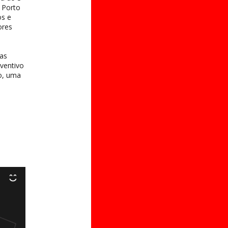
 Porto
os e
ores
vas
eventivo
no, uma