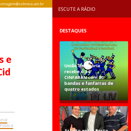
ortagem@colmeia.am.br
ESCUTE A RÁDIO
DESTAQUES
s e
União da Vitória
Cid
recebe o 34º
CINFABAN com 30
bandas e fanfarras de
quatro estados
eral
Pública
Asfalto entre Porto