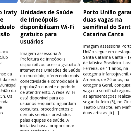
 Iraty
Unidades de Saúde
Porto União gara
de
de Irineópolis
duas vagas na
 duelo
disponibilizam Wi-Fi
semifinal do San
isão
gratuito para
Catarina Canta
usuários
Imagem assessoria Port
guaçu
União segue em destaqu
Imagem assessoria A
 Club
Santa Catarina Canta – Fe
Prefeitura de Irineópolis
la
de Música Brasileira. Lar
disponibilizou acesso gratuito à
Ferreira, de 11 anos, na
internet nas Unidades de Saúde
nse da
categoria Infantojuvenil, 
do município, oferecendo mais
tida será
Amanda, de 20 anos, na
conectividade e comodidade à
Municipal
categoria Geral, conquis
população durante o período
União da
vaga na semifinal region
de atendimento. A rede Wi-Fi
15h. Os
as apresentações realiza
está disponível para os
venda
segunda-feira (3), no Cin
usuários enquanto aguardam
e
Teatro Emacite, em Mafr
consultas, procedimentos e
 o
duas artistas já […]
demais serviços prestados
pelas equipes de saúde. A
iniciativa busca proporcionar