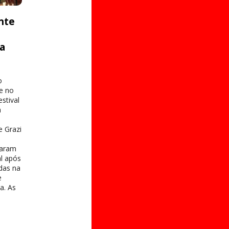
nte
ta
o
e no
stival
a
e Grazi
taram
al após
das na
e
a. As