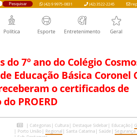
(42) 9 9975-0831
(42) 3522-2245
rep
Política
Esporte
Entretenimento
Geral
s do 7º ano do Colégio Cosmo
 de Educação Básica Coronel 
eceberam o certificados de
o do PROERD
|
Categorias
|
Cultura
|
Destaque Sidebar
|
Educação
|
G
|
Porto União
|
Regional
|
Santa Catarina
|
Saúde
|
Segurança 
|
Sub-Destaques