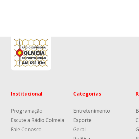
Institucional
Categorias
R
Programação
Entretenimento
B
Escute a Rádio Colmeia
Esporte
C
Fale Conosco
Geral
G
Política
P