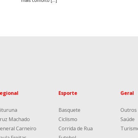
mais conforto […]
egional
Esporte
Geral
ituruna
Basquete
Outros
ruz Machado
Ciclismo
Saúde
eneral Carneiro
Corrida de Rua
Turism
aula Freitas
Futebol