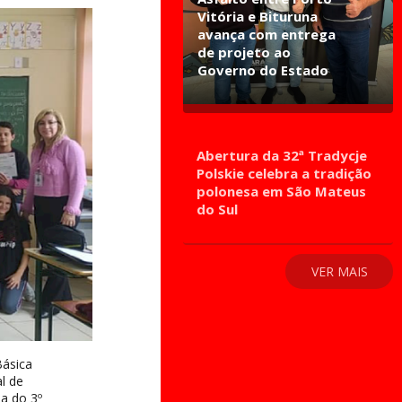
Vitória e Bituruna
avança com entrega
de projeto ao
Governo do Estado
Abertura da 32ª Tradycje
Polskie celebra a tradição
polonesa em São Mateus
do Sul
VER MAIS
Básica
l de
ia do 3º