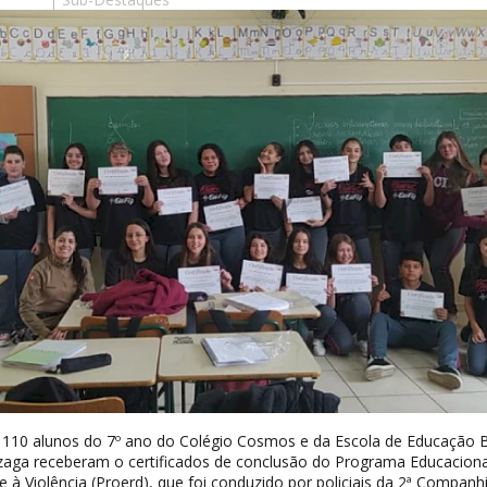
1, 110 alunos do 7º ano do Colégio Cosmos e da Escola de Educação 
zaga receberam o certificados de conclusão do Programa Educaciona
e à Violência (Proerd), que foi conduzido por policiais da 2ª Companh