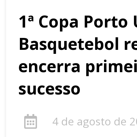
1ª Copa Porto
Basquetebol r
encerra prime
sucesso
4 de agosto de 