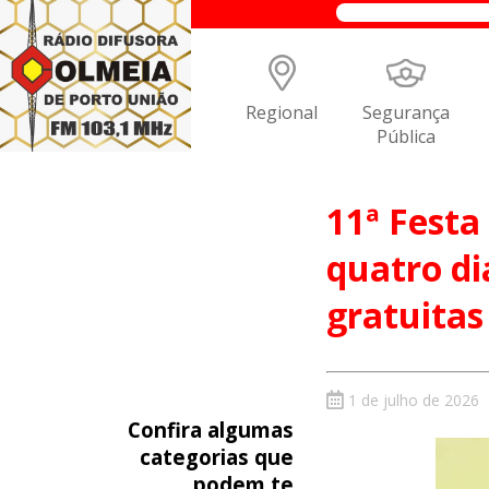
Regional
Segurança
Pública
11ª Festa 
quatro di
gratuita
1 de julho de 2026
Confira algumas
categorias que
podem te