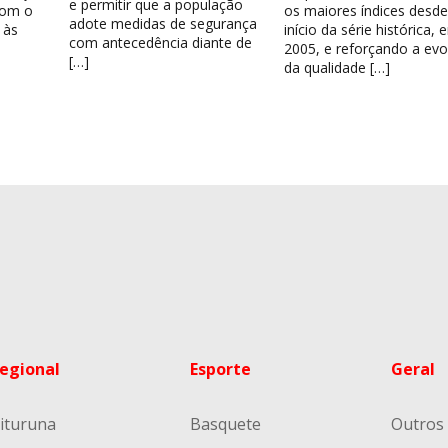
e permitir que a população
com o
os maiores índices desde
adote medidas de segurança
 às
início da série histórica,
com antecedência diante de
2005, e reforçando a ev
[…]
da qualidade […]
egional
Esporte
Geral
ituruna
Basquete
Outros