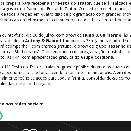
s se prepara para receber a
11ª Festa do Trator
, que será realizada 
de agosto
, no Parque da Festa do Trator. O evento promete reunir
s de toda a região em quatro dias de programação com grandes sho
oltadas ao entretenimento, celebrando uma das festas mais tradicion
 quinta-feira, dia 30 de julho, com show de
Hugo & Guilherme
, às 
a vez da dupla
Antony & Gabriel
, também às 23h. Já no sábado, 1º d
erá acompanhar, com entrada gratuita, o show do grupo
Resenha d
para as 8h da manhã. O encerramento da programação musical aco
to, às 14h, com apresentação gratuita do
Grupo Cordiona
.
 a 11ª Festa do Trator atraia um grande público durante os quatro di
a economia local e fortalecendo o turismo em Irineópolis. Além dos
ionalmente reúne atrações para toda a família, consolidando-se com
alendário festivo da região.
a nas redes sociais: