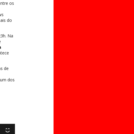
entre os
ws
ais do
23h. Na
e
a
ntece
as de
o um dos