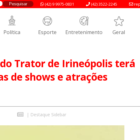
(42) 9 9975-0831
(42) 3522-2245
rep
Política
Esporte
Entretenimento
Geral
do Trator de Irineópolis terá
as de shows e atrações
s
|
Destaque Sidebar