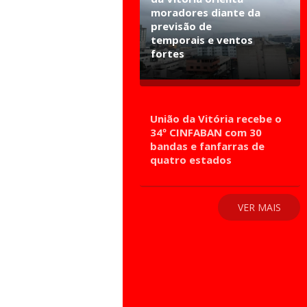
moradores diante da
previsão de
temporais e ventos
fortes
União da Vitória recebe o
34º CINFABAN com 30
bandas e fanfarras de
quatro estados
VER MAIS