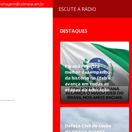
ortagem@colmeia.am.br
ESCUTE A RÁDIO
DESTAQUES
Paraná registra
melhor desempenho
da história no Ideb e
avança em todas as
etapas da educação
Defesa Civil de União
da Vitória orienta