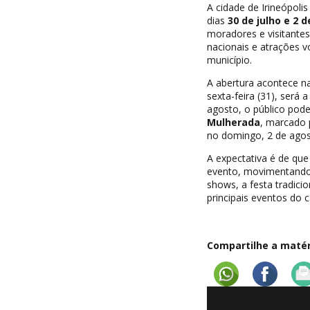
A cidade de Irineópoli
dias
30 de julho e 2 
moradores e visitante
nacionais e atrações v
município.
A abertura acontece na
sexta-feira (31), será 
agosto, o público pod
Mulherada
, marcado 
no domingo, 2 de agos
A expectativa é de que
evento, movimentando 
shows, a festa tradic
principais eventos do c
Compartilhe a matéri