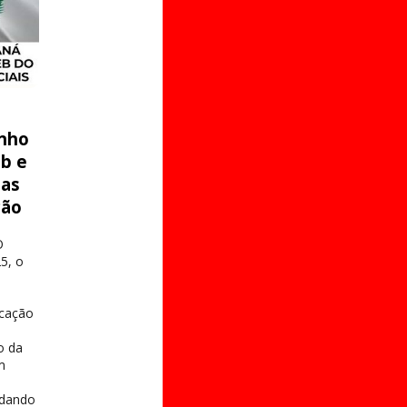
nho
eb e
 as
ção
O
5, o
ucação
o da
m
s
idando