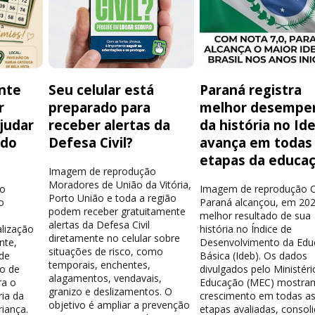
nte
Seu celular está
Paraná registra
r
preparado para
melhor desempe
judar
receber alertas da
da história no Id
 do
Defesa Civil?
avança em todas
e
etapas da educa
Imagem de reprodução
Moradores de União da Vitória,
ão
Imagem de reprodução 
Porto União e toda a região
o
Paraná alcançou, em 202
podem receber gratuitamente
melhor resultado de sua
alertas da Defesa Civil
alização
história no Índice de
diretamente no celular sobre
nte,
Desenvolvimento da Ed
situações de risco, como
de
Básica (Ideb). Os dados
temporais, enchentes,
vo de
divulgados pelo Ministéri
alagamentos, vendavais,
ra o
Educação (MEC) mostra
granizo e deslizamentos. O
ia da
crescimento em todas a
objetivo é ampliar a prevenção
riança.
etapas avaliadas, consol