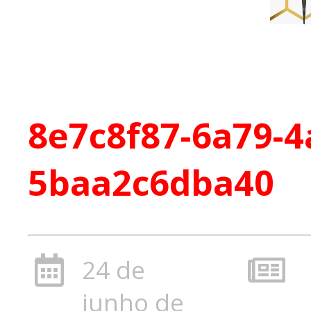
8e7c8f87-6a79-4
5baa2c6dba40
24 de
junho de