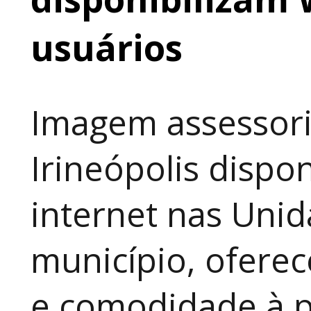
usuários
Imagem assessori
Irineópolis dispon
internet nas Uni
município, ofere
e comodidade à p