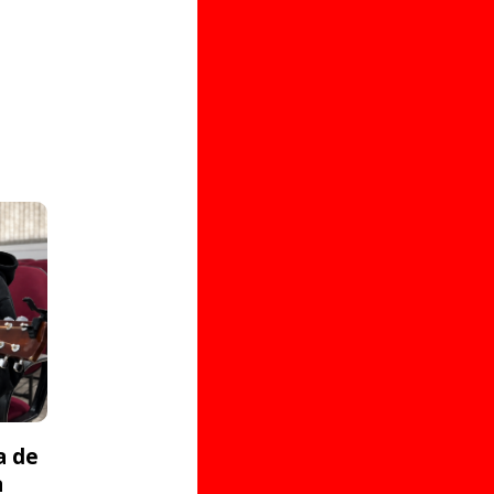
a de
a