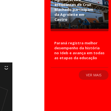
estudantes de Cruz
Machado participam
da Agroleite em
Castro
Paraná registra melhor
desempenho da história
no Ideb e avança em todas
as etapas da educação
VER MAIS