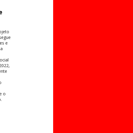
e
s
ojeto
 segue
es e
na
ocial
2022,
ente
o
 e o
.