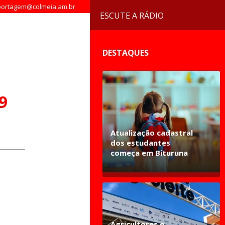
ortagem@colmeia.am.br
ESCUTE A RÁDIO
DESTAQUES
9
Atualização cadastral
dos estudantes
começa em Bituruna
Agricultores e