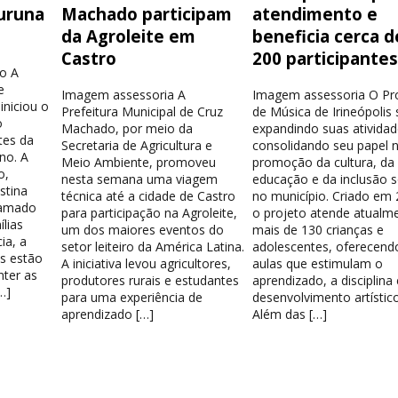
uruna
Machado participam
atendimento e
da Agroleite em
beneficia cerca d
Castro
200 participante
o A
e
Imagem assessoria A
Imagem assessoria O Pr
iniciou o
Prefeitura Municipal de Cruz
de Música de Irineópolis
o
Machado, por meio da
expandindo suas atividad
tes da
Secretaria de Agricultura e
consolidando seu papel 
no. A
Meio Ambiente, promoveu
promoção da cultura, da
o,
nesta semana uma viagem
educação e da inclusão s
stina
técnica até a cidade de Castro
no município. Criado em 
hamado
para participação na Agroleite,
o projeto atende atualm
lias
um dos maiores eventos do
mais de 130 crianças e
ia, a
setor leiteiro da América Latina.
adolescentes, oferecend
os estão
A iniciativa levou agricultores,
aulas que estimulam o
nter as
produtores rurais e estudantes
aprendizado, a disciplina
…]
para uma experiência de
desenvolvimento artístico
aprendizado […]
Além das […]