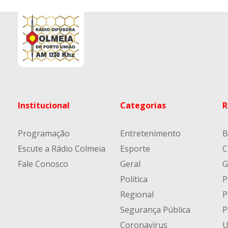
Institucional
Categorias
R
Programação
Entretenimento
B
Escute a Rádio Colmeia
Esporte
C
Fale Conosco
Geral
G
Política
P
Regional
P
Segurança Pública
P
Coronavírus
U