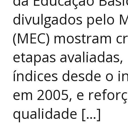
da Educação Básic
divulgados pelo M
(MEC) mostram cr
etapas avaliadas,
índices desde o in
em 2005, e refor
qualidade […]