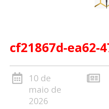
cf21867d-ea62-4
10 de
maio de
2026