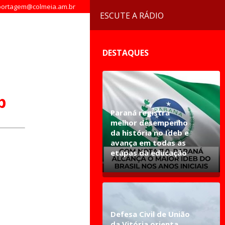
ortagem@colmeia.am.br
ESCUTE A RÁDIO
DESTAQUES
b
Paraná registra
melhor desempenho
da história no Ideb e
avança em todas as
etapas da educação
Defesa Civil de União
da Vitória orienta