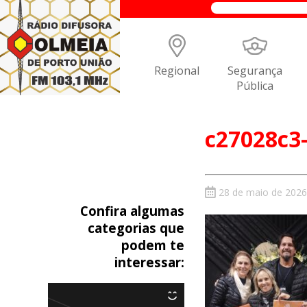
Regional
Segurança
Pública
c27028c3
28 de maio de 2026
Confira algumas
categorias que
podem te
interessar: