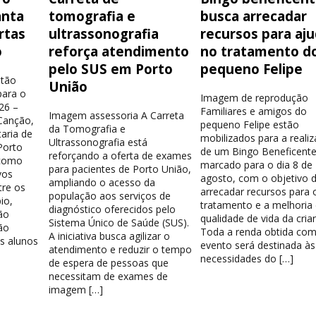
anta
tomografia e
busca arrecadar
rtas
ultrassonografia
recursos para aj
o
reforça atendimento
no tratamento d
pelo SUS em Porto
pequeno Felipe
stão
União
para o
Imagem de reprodução
26 –
Familiares e amigos do
Imagem assessoria A Carreta
 Canção,
pequeno Felipe estão
da Tomografia e
aria de
mobilizados para a reali
Ultrassonografia está
Porto
de um Bingo Beneficente
reforçando a oferta de exames
 como
marcado para o dia 8 de
para pacientes de Porto União,
vos
agosto, com o objetivo 
ampliando o acesso da
tre os
arrecadar recursos para 
população aos serviços de
io,
tratamento e a melhoria
diagnóstico oferecidos pelo
ão
qualidade de vida da cria
Sistema Único de Saúde (SUS).
ção
Toda a renda obtida com
A iniciativa busca agilizar o
Os alunos
evento será destinada às
atendimento e reduzir o tempo
necessidades do […]
de espera de pessoas que
necessitam de exames de
imagem […]