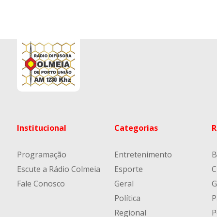
Institucional
Categorias
R
Programação
Entretenimento
B
Escute a Rádio Colmeia
Esporte
C
Fale Conosco
Geral
G
Política
P
Regional
P