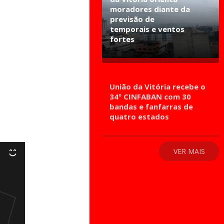
moradores diante da
previsão de
temporais e ventos
fortes
União da Vitória recebe o
34º CINFABAN com 30
bandas e fanfarras de
quatro estados
VER MAIS