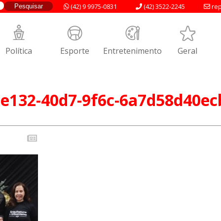
(42) 9 9975-0831
(42) 3522-2245
rep
Política
Esporte
Entretenimento
Geral
-e132-40d7-9f6c-6a7d58d40ec