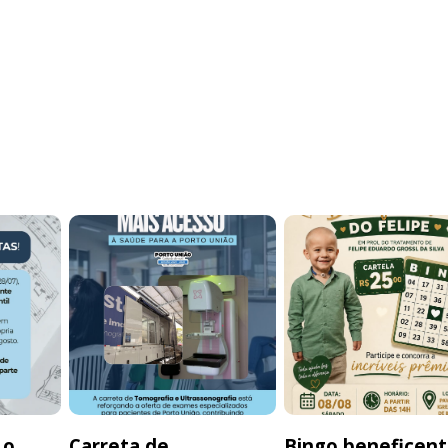
 o
Carreta de
Bingo beneficen