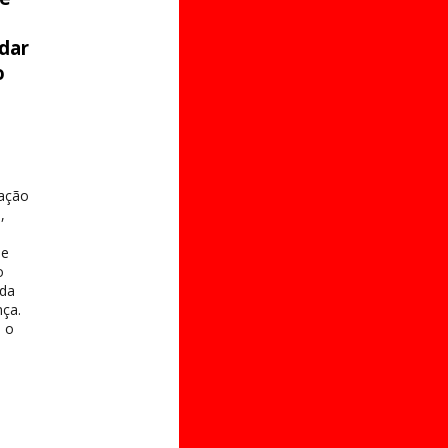
udar
o
zação
,
de
o
 da
nça.
 o