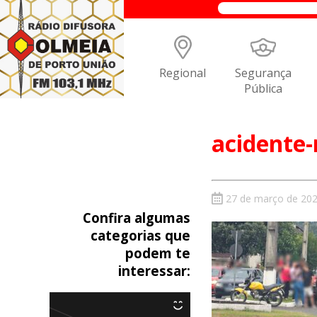
Regional
Segurança
Pública
acidente-
27 de março de 20
Confira algumas
categorias que
podem te
interessar: