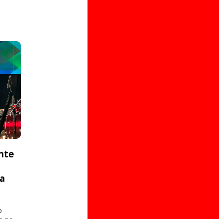
nte
ta
o