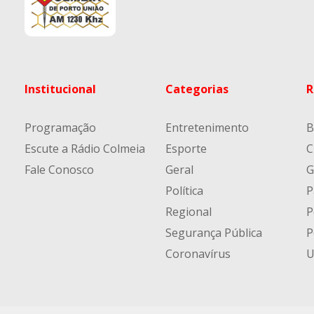
Institucional
Categorias
R
Programação
Entretenimento
B
Escute a Rádio Colmeia
Esporte
C
Fale Conosco
Geral
G
Política
P
Regional
P
Segurança Pública
P
Coronavírus
U