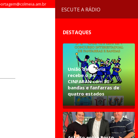
ortagem@colmeia.am.br
ESCUTE A RÁDIO
DESTAQUES
União da Vitória
recebe o 34º
CINFABAN com 30
bandas e fanfarras de
quatro estados
Asfalto entre Porto