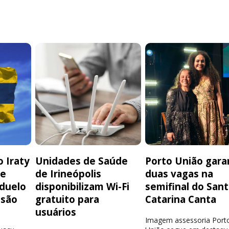
 Iraty
Unidades de Saúde
Porto União gara
de
de Irineópolis
duas vagas na
 duelo
disponibilizam Wi-Fi
semifinal do San
isão
gratuito para
Catarina Canta
usuários
Imagem assessoria Port