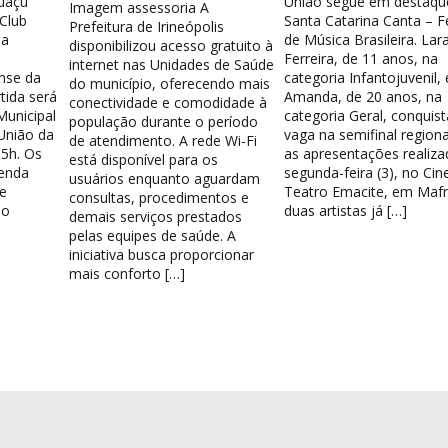
guaçu
União segue em destaqu
Imagem assessoria A
 Club
Santa Catarina Canta – Fe
Prefeitura de Irineópolis
la
de Música Brasileira. Lar
disponibilizou acesso gratuito à
Ferreira, de 11 anos, na
internet nas Unidades de Saúde
nse da
categoria Infantojuvenil, 
do município, oferecendo mais
tida será
Amanda, de 20 anos, na
conectividade e comodidade à
Municipal
categoria Geral, conquis
população durante o período
União da
vaga na semifinal region
de atendimento. A rede Wi-Fi
15h. Os
as apresentações realiza
está disponível para os
venda
segunda-feira (3), no Cin
usuários enquanto aguardam
e
Teatro Emacite, em Mafr
consultas, procedimentos e
 o
duas artistas já […]
demais serviços prestados
pelas equipes de saúde. A
iniciativa busca proporcionar
mais conforto […]