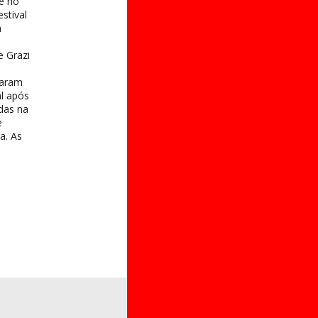
e no
stival
a
e Grazi
taram
al após
das na
e
a. As