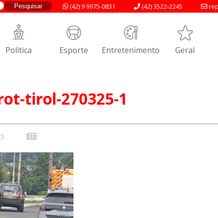
(42) 9 9975-0831
(42) 3522-2245
rep
Política
Esporte
Entretenimento
Geral
rot-tirol-270325-1
25