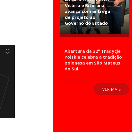
Vitória e Bituruna
avança com entrega
de projeto ao
Governo do Estado
Abertura da 32ª Tradycje
Polskie celebra a tradição
polonesa em São Mateus
do Sul
VER MAIS