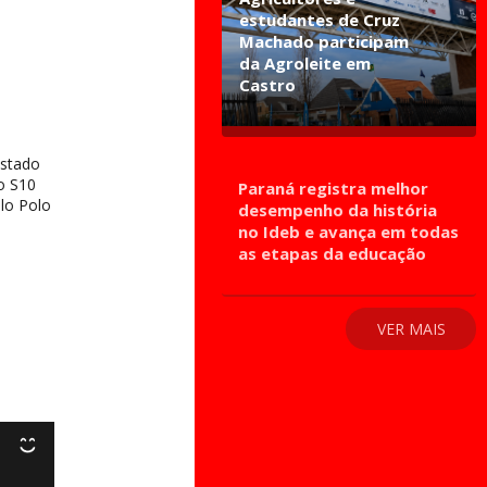
estudantes de Cruz
Machado participam
da Agroleite em
Castro
estado
o S10
Paraná registra melhor
ulo Polo
desempenho da história
no Ideb e avança em todas
as etapas da educação
VER MAIS