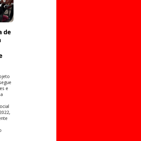
a de
a
e
s
ojeto
 segue
es e
na
ocial
2022,
ente
o