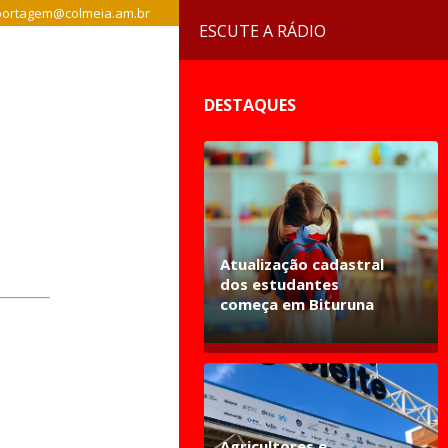
ortagem@colmeia.am.br
ESCUTE A RÁDIO
DESTAQUES
Atualização cadastral
dos estudantes
começa em Bituruna
Agricultores e