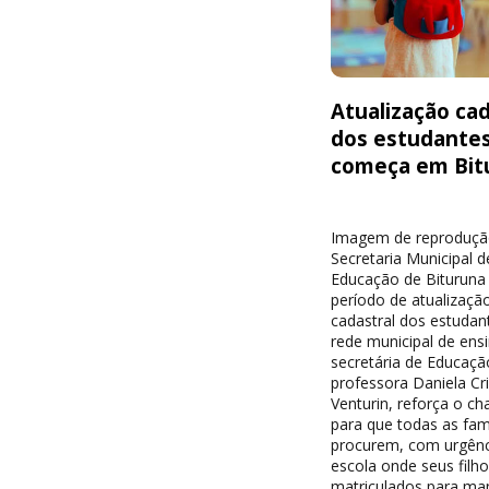
Atualização cad
dos estudante
começa em Bit
Imagem de reproduçã
Secretaria Municipal d
Educação de Bituruna 
período de atualizaçã
cadastral dos estudan
rede municipal de ensi
secretária de Educaçã
professora Daniela Cri
Venturin, reforça o c
para que todas as famí
procurem, com urgênc
escola onde seus filh
matriculados para ma