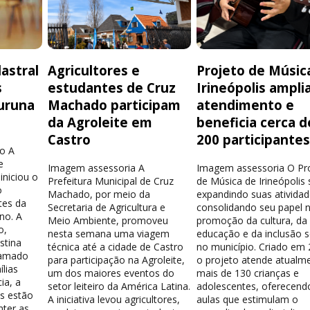
astral
Agricultores e
Projeto de Músic
s
estudantes de Cruz
Irineópolis ampli
uruna
Machado participam
atendimento e
da Agroleite em
beneficia cerca d
Castro
200 participante
o A
e
Imagem assessoria A
Imagem assessoria O Pr
iniciou o
Prefeitura Municipal de Cruz
de Música de Irineópolis
o
Machado, por meio da
expandindo suas atividad
tes da
Secretaria de Agricultura e
consolidando seu papel 
no. A
Meio Ambiente, promoveu
promoção da cultura, da
o,
nesta semana uma viagem
educação e da inclusão s
stina
técnica até a cidade de Castro
no município. Criado em 
hamado
para participação na Agroleite,
o projeto atende atualm
lias
um dos maiores eventos do
mais de 130 crianças e
ia, a
setor leiteiro da América Latina.
adolescentes, oferecend
os estão
A iniciativa levou agricultores,
aulas que estimulam o
nter as