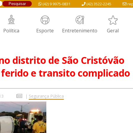
(42) 9 9975-0831
(42) 3522-2245
rep
Política
Esporte
Entretenimento
Geral
no distrito de São Cristóvão
ferido e transito complicado
13
|
Segurança Pública