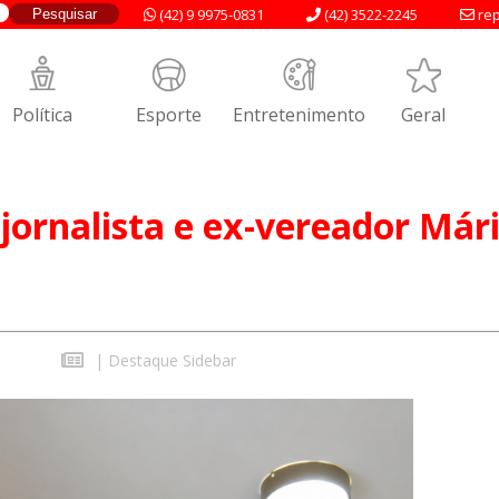
(42) 9 9975-0831
(42) 3522-2245
rep
Política
Esporte
Entretenimento
Geral
jornalista e ex-vereador Már
|
Destaque Sidebar