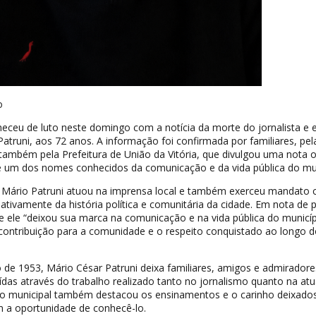
o
eceu de luto neste domingo com a notícia da morte do jornalista e 
atruni, aos 72 anos. A informação foi confirmada por familiares, pel
 também pela Prefeitura de União da Vitória, que divulgou uma nota of
 um dos nomes conhecidos da comunicação e da vida pública do mun
a, Mário Patruni atuou na imprensa local e também exerceu mandato
ativamente da história política e comunitária da cidade. Em nota de p
e ele “deixou sua marca na comunicação e na vida pública do municíp
 contribuição para a comunidade e o respeito conquistado ao longo 
de 1953, Mário César Patruni deixa familiares, amigos e admiradore
das através do trabalho realizado tanto no jornalismo quanto na at
ção municipal também destacou os ensinamentos e o carinho deixado
m a oportunidade de conhecê-lo.