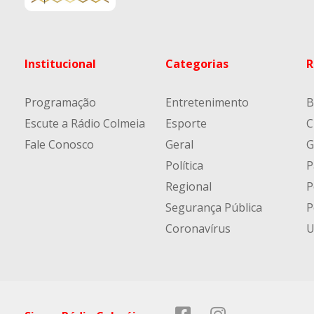
Institucional
Categorias
R
Programação
Entretenimento
B
Escute a Rádio Colmeia
Esporte
C
Fale Conosco
Geral
G
Política
P
Regional
P
Segurança Pública
P
Coronavírus
U