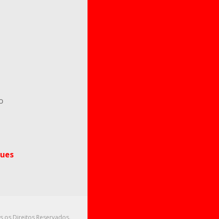
o
ues
s os Direitos Reservados.