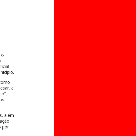
ex-
a
icial
icípio.
 como
esar, a
io”,
dos
s, além
uação
s por