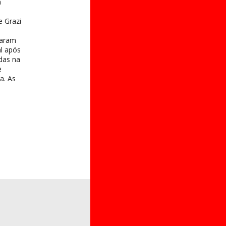
a
e Grazi
taram
al após
das na
e
a. As