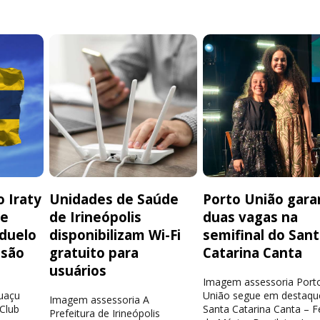
 Iraty
Unidades de Saúde
Porto União gara
de
de Irineópolis
duas vagas na
 duelo
disponibilizam Wi-Fi
semifinal do San
isão
gratuito para
Catarina Canta
usuários
Imagem assessoria Port
guaçu
União segue em destaqu
Imagem assessoria A
 Club
Santa Catarina Canta – Fe
Prefeitura de Irineópolis