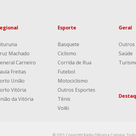
egional
Esporte
Geral
ituruna
Basquete
Outros
ruz Machado
Ciclismo
Saúde
eneral Carneiro
Corrida de Rua
Turism
aula Freitas
Futebol
orto União
Motociclismo
orto Vitória
Outros Esportes
Destaq
nião da Vitória
Tênis
Volêi
© 2021 Copyright Rádio Difusora Colmeia. Todo