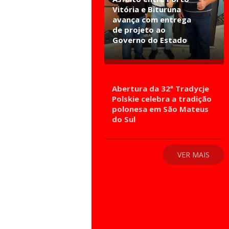
Vitória e Bituruna
avança com entrega
de projeto ao
Governo do Estado
Abertura da 32ª Tradycje
Polskie celebra a tradição
polonesa em São Mateus
do Sul
VER MAIS