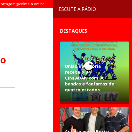
ortagem@colmeia.am.br
ESCUTE A RÁDIO
DESTAQUES
io
União da Vitória
recebe o 34º
CINFABAN com 30
bandas e fanfarras de
quatro estados
Asfalto entre Porto