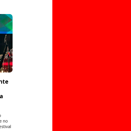
nte
ta
o
e no
stival