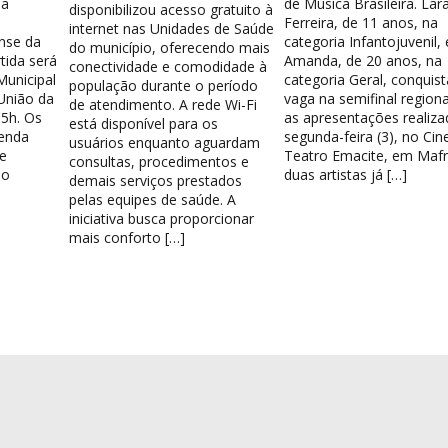
la
de Música Brasileira. Lar
disponibilizou acesso gratuito à
Ferreira, de 11 anos, na
internet nas Unidades de Saúde
nse da
categoria Infantojuvenil, 
do município, oferecendo mais
tida será
Amanda, de 20 anos, na
conectividade e comodidade à
Municipal
categoria Geral, conquis
população durante o período
União da
vaga na semifinal region
de atendimento. A rede Wi-Fi
15h. Os
as apresentações realiza
está disponível para os
venda
segunda-feira (3), no Cin
usuários enquanto aguardam
e
Teatro Emacite, em Mafr
consultas, procedimentos e
 o
duas artistas já […]
demais serviços prestados
pelas equipes de saúde. A
iniciativa busca proporcionar
mais conforto […]