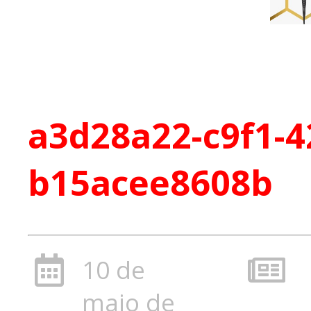
a3d28a22-c9f1-4
b15acee8608b
10 de
maio de