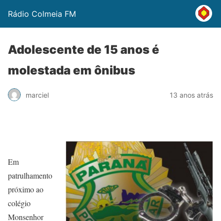
Rádio Colmeia FM
Adolescente de 15 anos é
molestada em ônibus
marciel
13 anos atrás
Em
patrulhamento
próximo ao
colégio
Monsenhor