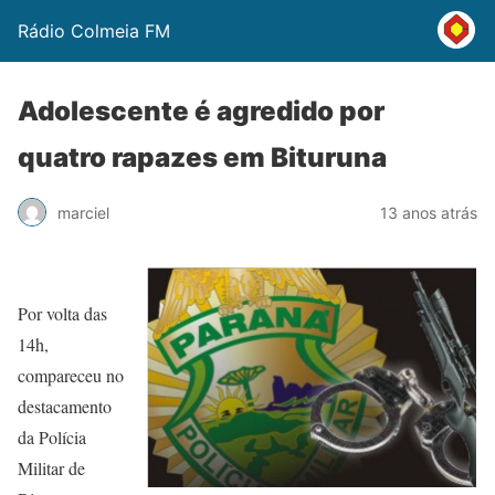
Rádio Colmeia FM
Adolescente é agredido por
quatro rapazes em Bituruna
marciel
13 anos atrás
Por volta das
14h,
compareceu no
destacamento
da Polícia
Militar de