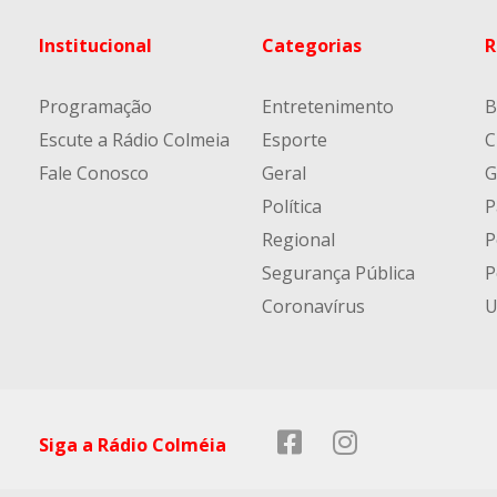
Institucional
Categorias
R
Programação
Entretenimento
B
Escute a Rádio Colmeia
Esporte
C
Fale Conosco
Geral
G
Política
P
Regional
P
Segurança Pública
P
Coronavírus
U
Siga a Rádio Colméia