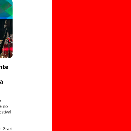
nte
ta
o
e no
stival
a
e Grazi