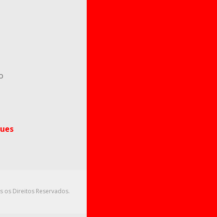
o
ues
s os Direitos Reservados.