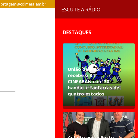
ortagem@colmeia.am.br
ESCUTE A RÁDIO
DESTAQUES
União da Vitória
recebe o 34º
CINFABAN com 30
bandas e fanfarras de
quatro estados
Asfalto entre Porto