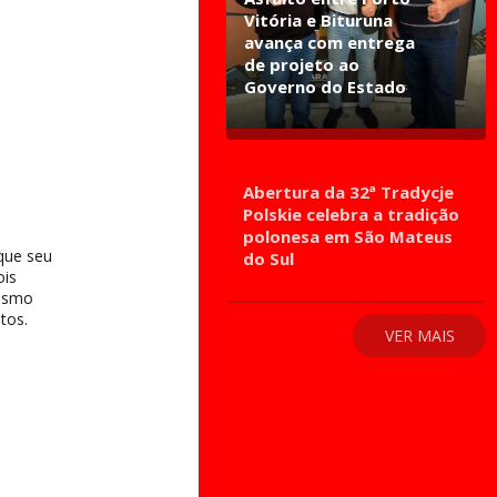
Vitória e Bituruna
avança com entrega
de projeto ao
Governo do Estado
Abertura da 32ª Tradycje
Polskie celebra a tradição
polonesa em São Mateus
que seu
do Sul
ois
mesmo
tos.
VER MAIS