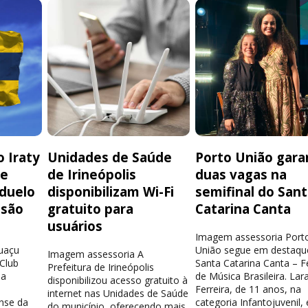
 Iraty
Unidades de Saúde
Porto União gara
de
de Irineópolis
duas vagas na
 duelo
disponibilizam Wi-Fi
semifinal do San
isão
gratuito para
Catarina Canta
usuários
Imagem assessoria Port
guaçu
União segue em destaqu
Imagem assessoria A
 Club
Santa Catarina Canta – Fe
Prefeitura de Irineópolis
la
de Música Brasileira. Lar
disponibilizou acesso gratuito à
Ferreira, de 11 anos, na
internet nas Unidades de Saúde
nse da
categoria Infantojuvenil, 
do município, oferecendo mais