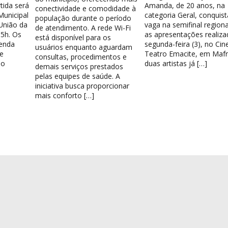
tida será
Amanda, de 20 anos, na
conectividade e comodidade à
Municipal
categoria Geral, conquis
população durante o período
União da
vaga na semifinal region
de atendimento. A rede Wi-Fi
15h. Os
as apresentações realiza
está disponível para os
venda
segunda-feira (3), no Cin
usuários enquanto aguardam
e
Teatro Emacite, em Mafr
consultas, procedimentos e
 o
duas artistas já […]
demais serviços prestados
pelas equipes de saúde. A
iniciativa busca proporcionar
mais conforto […]