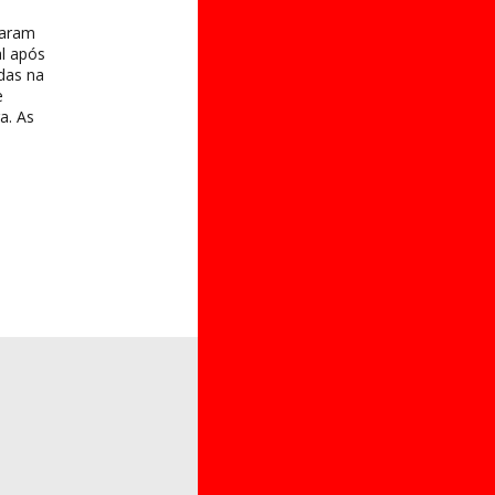
taram
al após
das na
e
a. As