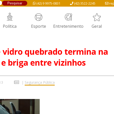
(42) 9 9975-0831
(42) 3522-2245
rep
Política
Esporte
Entretenimento
Geral
 vidro quebrado termina na
 e briga entre vizinhos
13
|
Segurança Pública