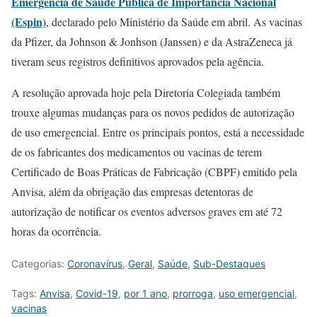
Emergência de Saúde Pública de Importância Nacional
(Espin)
, declarado pelo Ministério da Saúde em abril. As vacinas
da Pfizer, da Johnson & Jonhson (Janssen) e da AstraZeneca já
tiveram seus registros definitivos aprovados pela agência.
A resolução aprovada hoje pela Diretoria Colegiada também
trouxe algumas mudanças para os novos pedidos de autorização
de uso emergencial. Entre os principais pontos, está a necessidade
de os fabricantes dos medicamentos ou vacinas de terem
Certificado de Boas Práticas de Fabricação (CBPF) emitido pela
Anvisa, além da obrigação das empresas detentoras de
autorização de notificar os eventos adversos graves em até 72
horas da ocorrência.
Categorias:
Coronavírus
,
Geral
,
Saúde
,
Sub-Destaques
Tags:
Anvisa
,
Covid-19
,
por 1 ano
,
prorroga
,
uso emergencial
,
vacinas