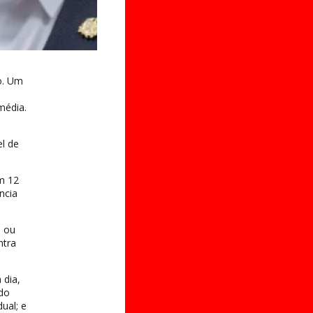
o. Um
média.
l de
m 12
ncia
m ou
ntra
 dia,
 do
ual; e