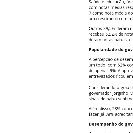
Saúde e educação, área
com notas médias respe
7 como nota média dos
um crescimento em rel
Outros 39,5% deram no
recebeu 52,2% de nota
deram notas baixas, en
Popularidade do gov
A percepção de desem
um todo, com 62% con
de apenas 9%. A aprov
entrevistados ficou e
Considerando o grau d
governador Jorginho Me
sinais de baixo sentime
Além disso, 58% conco
fazer. Já 38% acredit
Desempenho do gove