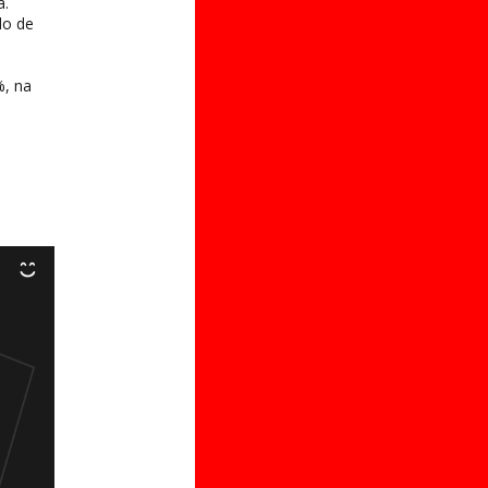
a.
do de
%, na