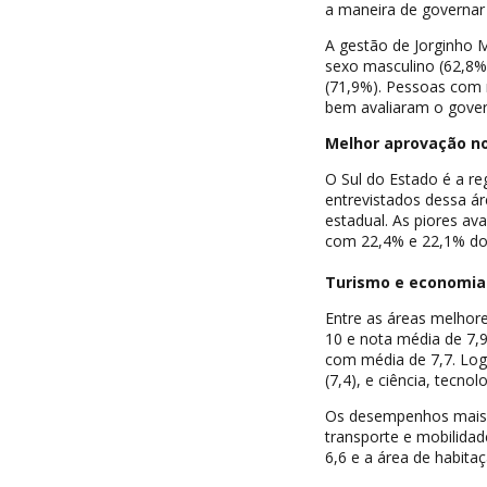
a maneira de governar 
A gestão de Jorginho M
sexo masculino (62,8% 
(71,9%). Pessoas com 
bem avaliaram o gover
Melhor aprovação no
O Sul do Estado é a re
entrevistados dessa á
estadual. As piores av
com 22,4% e 22,1% dos
Turismo e economia
Entre as áreas melhore
10 e nota média de 7,9
com média de 7,7. Log
(7,4), e ciência, tecno
Os desempenhos mais b
transporte e mobilida
6,6 e a área de habit