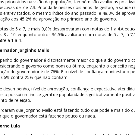
s prioritárias na visão da população, também são avaliadas positiv
ctivas de 7 e 7,3. Prioridade nesses dois anos de gestão, a saúde 
 entrevistados, o mesmo índice do ano passado, e 48,3% de aprov
ação aos 45,2% de aprovação no primeiro ano do governo.
tas de 5 a 7, e mais 9,8% desaprovaram com notas de 1 a 4.A edu
s 8 a 10; enquanto outros 36,5% avaliaram com notas de 5 a 7; já 7
tre a 1 a 4.
ernador Jorginho Mello
penho do governador é discretamente maior do que a do governo 
siderando o governo como bom ou ótimo, enquanto o conceito neg
ação do governador é de 76%. E o nível de confiança manifestado pe
m 66% contra 25% que não confiam.
e desempenho, nível de aprovação, confiança e expectativa atendida
llo possui um índice geral de popularidade significativamente positi
nto de rejeição.
rdaram que Jorginho Mello está fazendo tudo que pode e mais do q
am que o governador está fazendo pouco ou nada.
rno Lula