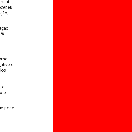
amente,
recebeu
ação,
cação
,1%
como
ativo é
los
, o
vo e
ue pode