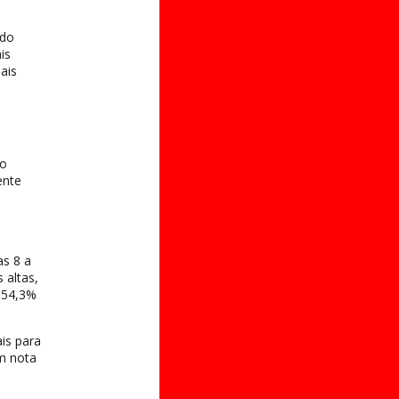
 do
is
ais
no
ente
as 8 a
 altas,
 54,3%
is para
om nota