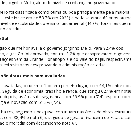
de Jorginho Mello; além do nível de confiança no governador.
ello foi classificada como ótima ou boa principalmente pela maioria
– este índice era de 58,7% em 2023) e na faixa etária 60 anos ou ma
nível de escolaridade do ensino fundamental (44,9%) foram as que m
no estadual.
 Sul
gião que melhor avalia o governo Jorginho Mello. Para 82,4% dos
rea, a gestão foi aprovada, contra 13,2% que desaprovaram o gover
aliações vêm da Grande Florianópolis e do Vale do Itajaí, respectivam
 entrevistados desaprovando a administração estadual.
 são áreas mais bem avaliadas
s avaliadas, o turismo ficou em primeiro lugar, com 64,1% entre not
. Seguida de economia, trabalho e renda, que atingiu 62,1% em notas
o depois, as áreas de segurança com 56,9% (nota 7,4), esporte com
logia e inovação com 51,3% (7,4).
aixos, segundo a pesquisa, continuam nas áreas de obras estrutura
de, com 38,4% e nota 6,5, seguido de gestão financeira do Estado c
ação e moradia com desempenho nota 6,8.