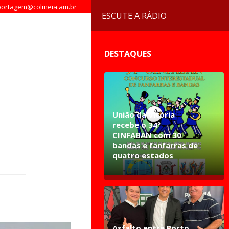
ortagem@colmeia.am.br
ESCUTE A RÁDIO
DESTAQUES
União da Vitória
recebe o 34º
CINFABAN com 30
bandas e fanfarras de
quatro estados
Asfalto entre Porto