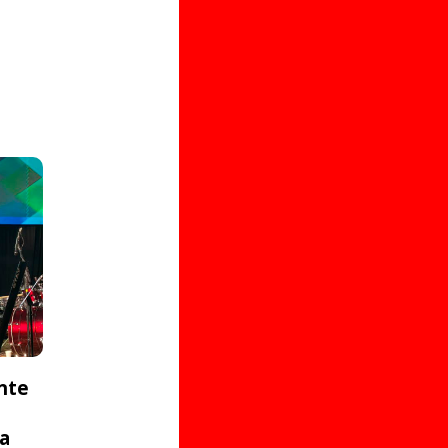
nte
ta