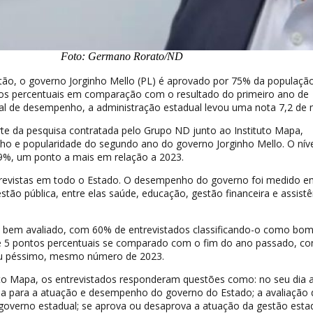
Foto: Germano Rorato/ND
tão, o governo Jorginho Mello (PL) é aprovado por 75% da populaçã
os percentuais em comparação com o resultado do primeiro ano de
ral de desempenho, a administração estadual levou uma nota 7,2 de 
e da pesquisa contratada pelo Grupo ND junto ao Instituto Mapa,
o e popularidade do segundo ano do governo Jorginho Mello. O níve
9%, um ponto a mais em relação a 2023.
trevistas em todo o Estado. O desempenho do governo foi medido e
stão pública, entre elas saúde, educação, gestão financeira e assistê
i bem avaliado, com 60% de entrevistados classificando-o como bo
 5 pontos percentuais se comparado com o fim do ano passado, co
u péssimo, mesmo número de 2023.
uto Mapa, os entrevistados responderam questões como: no seu dia a
ria para a atuação e desempenho do governo do Estado; a avaliação
overno estadual; se aprova ou desaprova a atuação da gestão estad