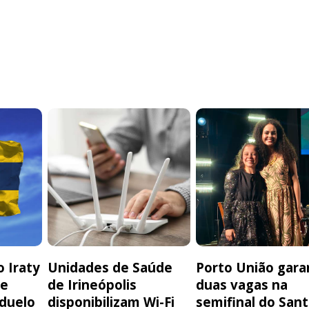
 Iraty
Unidades de Saúde
Porto União gara
de
de Irineópolis
duas vagas na
 duelo
disponibilizam Wi-Fi
semifinal do San