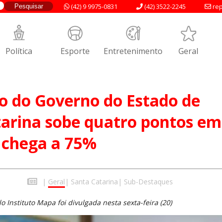
(42) 9 9975-0831
(42) 3522-2245
rep
Política
Esporte
Entretenimento
Geral
o do Governo do Estado de
arina sobe quatro pontos em
 chega a 75%
|
Geral
|
Santa Catarina
|
Sub-Destaques
o Instituto Mapa foi divulgada nesta sexta-feira (20)