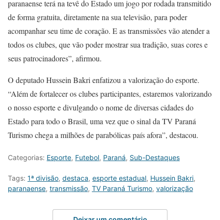
paranaense terá na tevê do Estado um jogo por rodada transmitido
de forma gratuita, diretamente na sua televisão, para poder
acompanhar seu time de coração. E as transmissões vão atender a
todos os clubes, que vão poder mostrar sua tradição, suas cores e
seus patrocinadores”, afirmou.
O deputado Hussein Bakri enfatizou a valorização do esporte.
“Além de fortalecer os clubes participantes, estaremos valorizando
o nosso esporte e divulgando o nome de diversas cidades do
Estado para todo o Brasil, uma vez que o sinal da TV Paraná
Turismo chega a milhões de parabólicas país afora”, destacou.
Categorias:
Esporte
,
Futebol
,
Paraná
,
Sub-Destaques
Tags:
1ª divisão
,
destaca
,
esporte estadual
,
Hussein Bakri
,
paranaense
,
transmissão
,
TV Paraná Turismo
,
valorização
Deixar um comentário