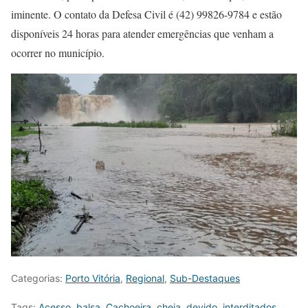
iminente. O contato da Defesa Civil é (42) 99826-9784 e estão
disponíveis 24 horas para atender emergências que venham a
ocorrer no município.
Categorias:
Porto Vitória
,
Regional
,
Sub-Destaques
Tags:
Acesso
,
balsa
,
Cachoeira
,
cheia
,
devido
,
interditados
,