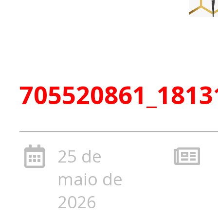
705520861_1813
25 de
maio de
2026