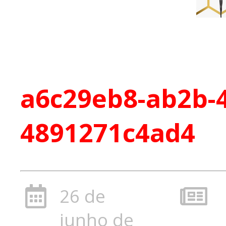
a6c29eb8-ab2b-4
4891271c4ad4
26 de
junho de