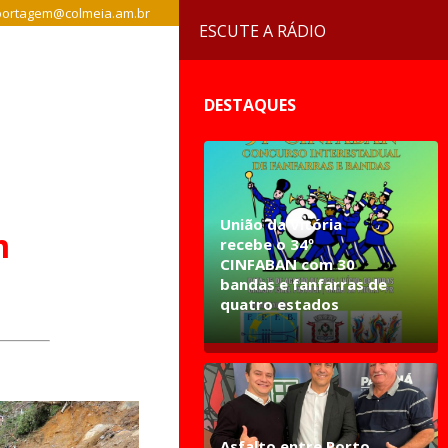
ortagem@colmeia.am.br
ESCUTE A RÁDIO
DESTAQUES
União da Vitória
m
recebe o 34º
CINFABAN com 30
bandas e fanfarras de
quatro estados
Asfalto entre Porto