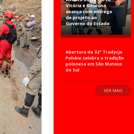
Vitória e Bituruna
avança com entrega
de projeto ao
Governo do Estado
Abertura da 32ª Tradycje
Polskie celebra a tradição
polonesa em São Mateus
do Sul
VER MAIS