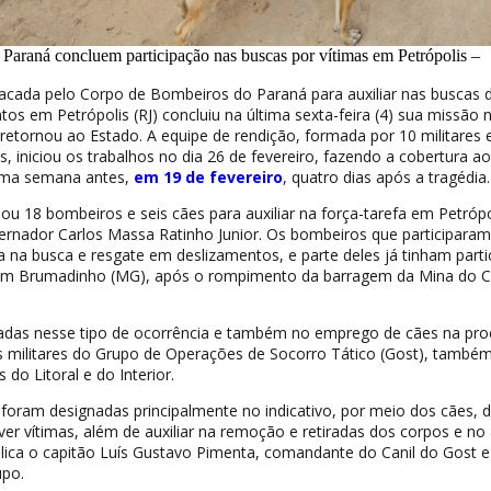
Paraná concluem participação nas buscas por vítimas em Petrópolis –
acada pelo Corpo de Bombeiros do Paraná para auxiliar nas buscas 
tos em Petrópolis (RJ) concluiu na última sexta-feira (4) sua missão 
 retornou ao Estado. A equipe de rendição, formada por 10 militares 
, iniciou os trabalhos no dia 26 de fevereiro, fazendo a cobertura ao
uma semana antes,
em 19 de fevereiro
, quatro dias após a tragédia.
ou 18 bombeiros e seis cães para auxiliar na força-tarefa em Petrópo
ernador Carlos Massa Ratinho Junior. Os bombeiros que participaram
 na busca e resgate em deslizamentos, e parte deles já tinham parti
em Brumadinho (MG), após o rompimento da barragem da Mina do 
zadas nesse tipo de ocorrência e também no emprego de cães na pro
os militares do Grupo de Operações de Socorro Tático (Gost), també
do Litoral e do Interior.
foram designadas principalmente no indicativo, por meio dos cães, 
ver vítimas, além de auxiliar na remoção e retiradas dos corpos e no
lica o capitão Luís Gustavo Pimenta, comandante do Canil do Gost e
po.