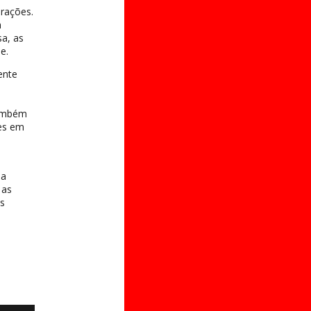
erações.
m
a, as
e.
ente
também
pes em
da
 as
os