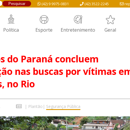
(42) 9 9975-0831
(42) 3522-2245
rep
Política
Esporte
Entretenimento
Geral
s do Paraná concluem
ção nas buscas por vítimas e
s, no Rio
2
|
Plantão
|
Segurança Pública