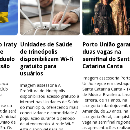
 Iraty
Unidades de Saúde
Porto União gara
de
de Irineópolis
duas vagas na
 duelo
disponibilizam Wi-Fi
semifinal do San
isão
gratuito para
Catarina Canta
usuários
Imagem assessoria Port
guaçu
União segue em destaqu
Imagem assessoria A
 Club
Santa Catarina Canta – Fe
Prefeitura de Irineópolis
la
de Música Brasileira. Lar
disponibilizou acesso gratuito à
Ferreira, de 11 anos, na
internet nas Unidades de Saúde
nse da
categoria Infantojuvenil, 
do município, oferecendo mais
tida será
Amanda, de 20 anos, na
conectividade e comodidade à
Municipal
categoria Geral, conquis
população durante o período
União da
vaga na semifinal region
de atendimento. A rede Wi-Fi
15h. Os
as apresentações realiza
está disponível para os