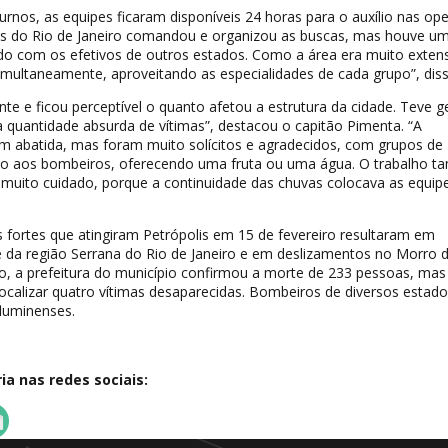
urnos, as equipes ficaram disponíveis 24 horas para o auxílio nas op
s do Rio de Janeiro comandou e organizou as buscas, mas houve u
ado com os efetivos de outros estados. Como a área era muito extens
multaneamente, aproveitando as especialidades de cada grupo”, diss
nte e ficou perceptível o quanto afetou a estrutura da cidade. Teve g
 quantidade absurda de vítimas”, destacou o capitão Pimenta. “A
 abatida, mas foram muito solícitos e agradecidos, com grupos de
io aos bombeiros, oferecendo uma fruta ou uma água. O trabalho 
m muito cuidado, porque a continuidade das chuvas colocava as equi
 fortes que atingiram Petrópolis em 15 de fevereiro resultaram em
 da região Serrana do Rio de Janeiro e em deslizamentos no Morro 
o, a prefeitura do município confirmou a morte de 233 pessoas, mas
ocalizar quatro vítimas desaparecidas. Bombeiros de diversos estad
fluminenses.
a nas redes sociais: