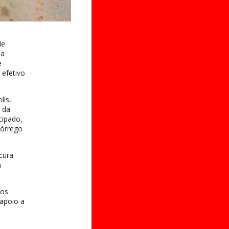
de
na
e
 efetivo
lis,
 da
cipado,
Córrego
cura
m
dos
 apoio a