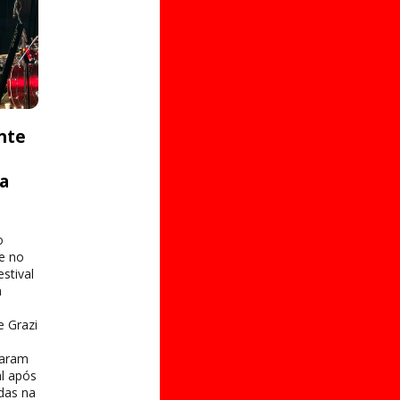
nte
ta
o
e no
stival
a
e Grazi
taram
al após
das na