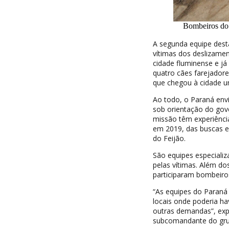
Bombeiros do 
A segunda equipe dest
vítimas dos deslizamen
cidade fluminense e já
quatro cães farejadores
que chegou à cidade 
Ao todo, o Paraná envi
sob orientação do gov
missão têm experiência
em 2019, das buscas 
do Feijão.
São equipes especiali
pelas vítimas. Além d
participaram bombeiros 
“As equipes do Paraná 
locais onde poderia ha
outras demandas”, exp
subcomandante do gru