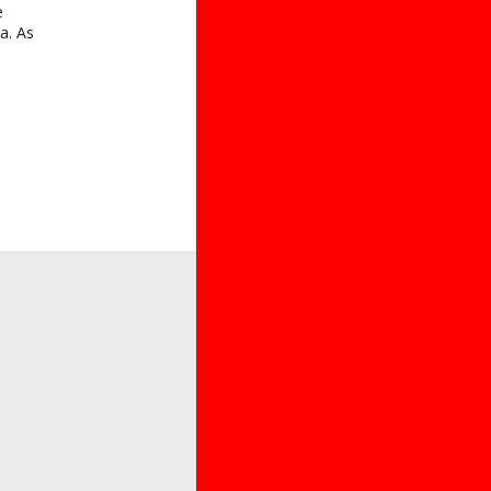
e
a. As