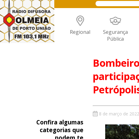
Regional
Segurança
Pública
Bombeiro
participa
Petrópoli
8 de março de 202
Confira algumas
categorias que
podem te