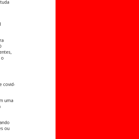
studa
l
ra
O
entes,
 o
e covid-
 em uma
a
uando
es ou