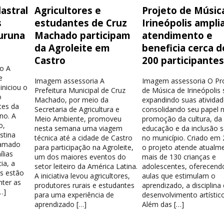
astral
Agricultores e
Projeto de Músic
s
estudantes de Cruz
Irineópolis ampli
uruna
Machado participam
atendimento e
da Agroleite em
beneficia cerca d
Castro
200 participante
o A
e
Imagem assessoria A
Imagem assessoria O Pr
iniciou o
Prefeitura Municipal de Cruz
de Música de Irineópolis
o
Machado, por meio da
expandindo suas atividad
tes da
Secretaria de Agricultura e
consolidando seu papel 
no. A
Meio Ambiente, promoveu
promoção da cultura, da
o,
nesta semana uma viagem
educação e da inclusão s
stina
técnica até a cidade de Castro
no município. Criado em 
hamado
para participação na Agroleite,
o projeto atende atualm
lias
um dos maiores eventos do
mais de 130 crianças e
ia, a
setor leiteiro da América Latina.
adolescentes, oferecend
os estão
A iniciativa levou agricultores,
aulas que estimulam o
nter as
produtores rurais e estudantes
aprendizado, a disciplina
…]
para uma experiência de
desenvolvimento artístico
aprendizado […]
Além das […]