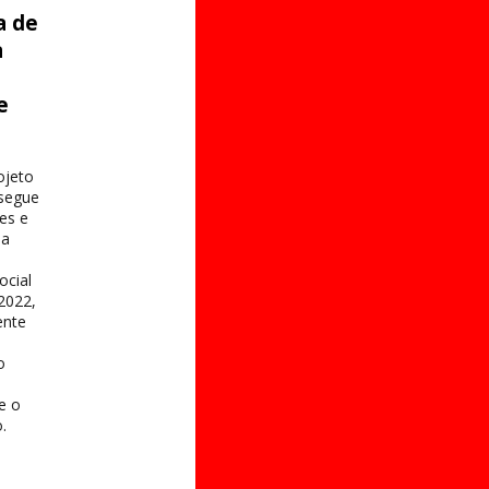
a de
a
e
s
ojeto
 segue
es e
na
ocial
2022,
ente
o
 e o
.