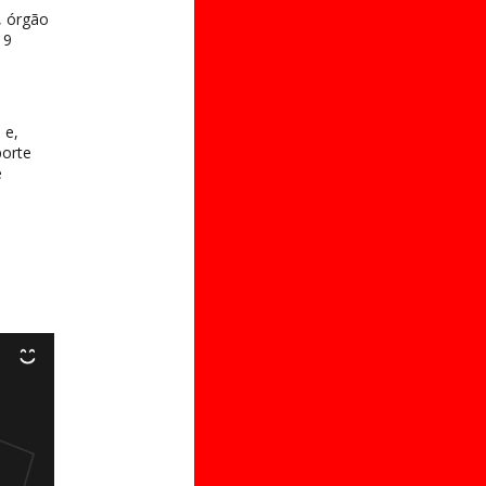
, órgão
19
 e,
porte
e