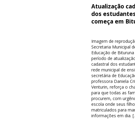
Atualização cad
dos estudante
começa em Bit
Imagem de reproduçã
Secretaria Municipal d
Educação de Bituruna 
período de atualizaçã
cadastral dos estudan
rede municipal de ensi
secretária de Educaçã
professora Daniela Cri
Venturin, reforça o c
para que todas as famí
procurem, com urgênc
escola onde seus filh
matriculados para ma
informações em dia. [