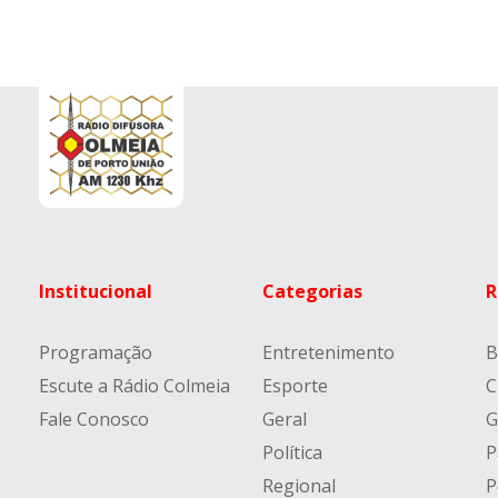
Institucional
Categorias
R
Programação
Entretenimento
B
Escute a Rádio Colmeia
Esporte
C
Fale Conosco
Geral
G
Política
P
Regional
P