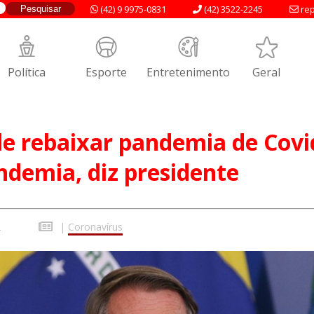
(42) 9 9975-0831
(42) 3522-2245
rep
Política
Esporte
Entretenimento
Geral
de rebaixar pandemia de Covi
ndemia, diz presidente
2
|
Coronavírus