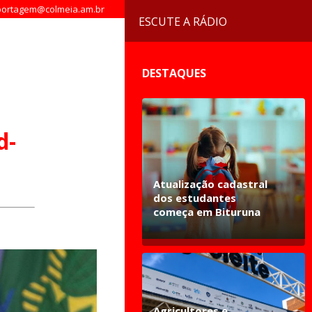
ortagem@colmeia.am.br
ESCUTE A RÁDIO
DESTAQUES
d-
Atualização cadastral
dos estudantes
começa em Bituruna
Agricultores e