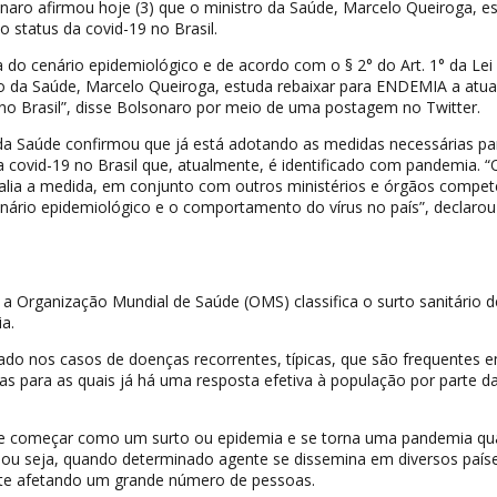
onaro afirmou hoje (3) que o ministro da Saúde, Marcelo Queiroga, e
o status da covid-19 no Brasil.
 do cenário epidemiológico e de acordo com o § 2° do Art. 1° da Lei
ro da Saúde, Marcelo Queiroga, estuda rebaixar para ENDEMIA a atua
no Brasil”, disse Bolsonaro por meio de uma postagem no Twitter.
 da Saúde confirmou que já está adotando as medidas necessárias pa
da covid-19 no Brasil que, atualmente, é identificado com pandemia. “
valia a medida, em conjunto com outros ministérios e órgãos compet
nário epidemiológico e o comportamento do vírus no país”, declarou
 Organização Mundial de Saúde (OMS) classifica o surto sanitário d
a.
do nos casos de doenças recorrentes, típicas, que são frequentes
s para as quais já há uma resposta efetiva à população por parte d
 começar como um surto ou epidemia e se torna uma pandemia q
, ou seja, quando determinado agente se dissemina em diversos país
nte afetando um grande número de pessoas.