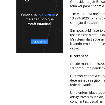
O presidente Jair Bols
rebaixar para endemia 
“Em virtude da melhora
13.979/2020, o minist
situação da COVID-19 
Em nota, o Ministério
reclassificar o status 
Ministério da Saúde a
levando em conta o ce
órgão.
Diferenças
Desde março de 2020, a
19 como uma pandemi
O termo endemia é usa
determinada região, ma
rede de saúde.
Uma enfermidade pode
atinge níveis mundiais
continentes, usualme