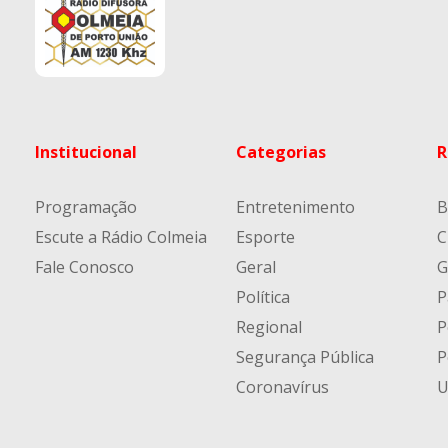
Institucional
Categorias
R
Programação
Entretenimento
B
Escute a Rádio Colmeia
Esporte
C
Fale Conosco
Geral
G
Política
P
Regional
P
Segurança Pública
P
Coronavírus
U