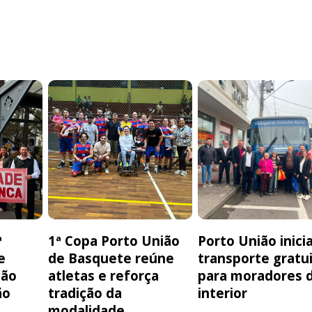
ª
1ª Copa Porto União
Porto União inici
e
de Basquete reúne
transporte gratu
ção
atletas e reforça
para moradores 
ão
tradição da
interior
modalidade