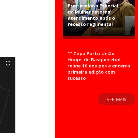
Procuradoria Especial
da Mulher retorna
atendimento após o
recesso regimental
1ª Copa Porto União
Hoops de Basquetebol
reúne 10 equipes e encerra
primeira edição com
sucesso
VER MAIS