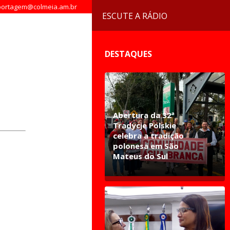
ortagem@colmeia.am.br
ESCUTE A RÁDIO
DESTAQUES
Abertura da 32ª
Tradycje Polskie
celebra a tradição
polonesa em São
Mateus do Sul