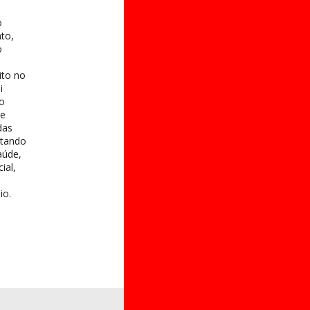
o
to,
o
ito no
i
 o
te
das
itando
aúde,
ial,
io.