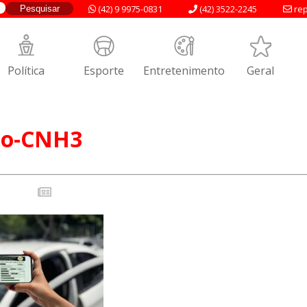
(42) 9 9975-0831
(42) 3522-2245
rep
Política
Esporte
Entretenimento
Geral
ao-CNH3