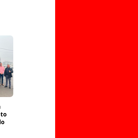
a
ito
do