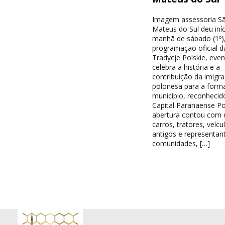
Imagem assessoria S
Mateus do Sul deu iníc
manhã de sábado (1º),
programação oficial d
Tradycje Polskie, eve
celebra a história e a
contribuição da imigr
polonesa para a form
município, reconheci
Capital Paranaense Po
abertura contou com d
carros, tratores, veícu
antigos e representan
comunidades, […]