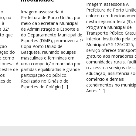
Imagem assessoria A
Prefeitura de Porto Uniã
ão
Imagem assessoria A
colocou em funcionamen
io, na
Prefeitura de Porto União, por
nesta segunda-feira (3), 
 à
meio da Secretaria Municipal
Programa Municipal de
a 32ª
de Administração e Esporte e
Transporte Público Gratu
nto que
do Departamento Municipal de
Interior. Instituído pela Le
Esportes (DME), promoveu a 1ª
Municipal nº 5.126/2025,
ação
Copa Porto União de
serviço oferece transpor
ação do
Basquete, reunindo equipes
gratuito aos moradores 
do como
masculinas e femininas em
comunidades rurais, facil
lonesa. A
uma competição marcada por
o acesso a serviços de s
esfile de
partidas equilibradas e grande
educação, assistência soc
los
participação do público.
comércio e demais
tes de
Realizado no Ginásio de
atendimentos no municíp
Esportes do Colégio […]
Antes […]