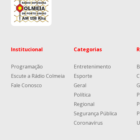
Institucional
Categorias
R
Programação
Entretenimento
B
Escute a Rádio Colmeia
Esporte
C
Fale Conosco
Geral
G
Política
P
Regional
P
Segurança Pública
P
Coronavírus
U