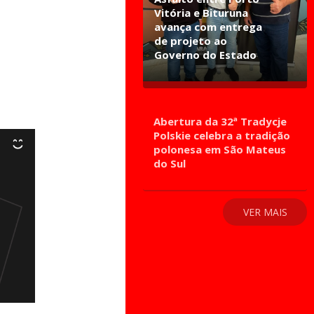
Vitória e Bituruna
avança com entrega
de projeto ao
Governo do Estado
Abertura da 32ª Tradycje
Polskie celebra a tradição
polonesa em São Mateus
do Sul
VER MAIS