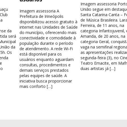
Imagem assessoria Port
guaçu
União segue em destaqu
Imagem assessoria A
 Club
Santa Catarina Canta – Fe
Prefeitura de Irineópolis
la
de Música Brasileira. Lar
disponibilizou acesso gratuito à
Ferreira, de 11 anos, na
internet nas Unidades de Saúde
nse da
categoria Infantojuvenil, 
do município, oferecendo mais
tida será
Amanda, de 20 anos, na
conectividade e comodidade à
Municipal
categoria Geral, conquis
população durante o período
União da
vaga na semifinal region
de atendimento. A rede Wi-Fi
15h. Os
as apresentações realiza
está disponível para os
venda
segunda-feira (3), no Cin
usuários enquanto aguardam
e
Teatro Emacite, em Mafr
consultas, procedimentos e
 o
duas artistas já […]
demais serviços prestados
pelas equipes de saúde. A
iniciativa busca proporcionar
mais conforto […]