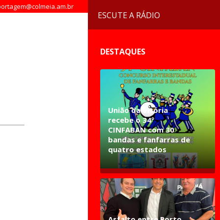
ortagem@colmeia.am.br
ESCUTE A RÁDIO
DESTAQUES
União da Vitória
recebe o 34º
CINFABAN com 30
bandas e fanfarras de
quatro estados
Asfalto entre Porto