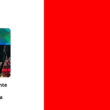
nte
ta