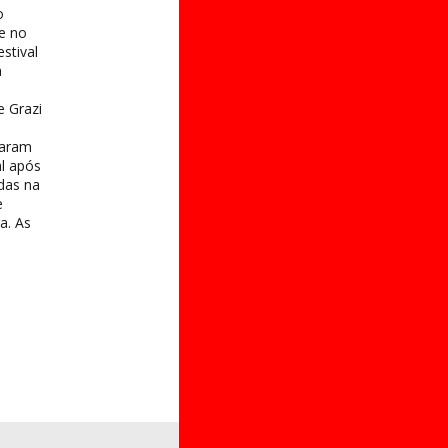
o
e no
stival
a
e Grazi
taram
al após
das na
e
a. As