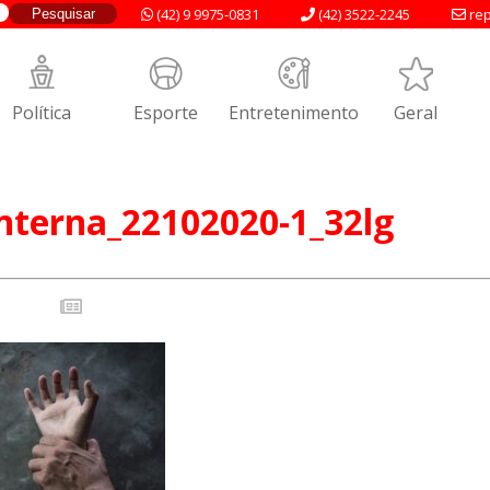
(42) 9 9975-0831
(42) 3522-2245
rep
Política
Esporte
Entretenimento
Geral
nterna_22102020-1_32lg