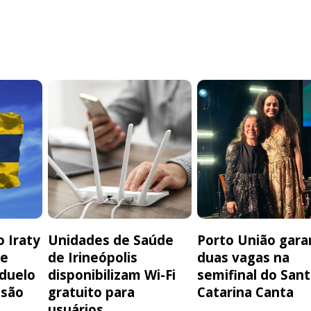
 Iraty
Unidades de Saúde
Porto União gara
de
de Irineópolis
duas vagas na
 duelo
disponibilizam Wi-Fi
semifinal do San
isão
gratuito para
Catarina Canta
usuários