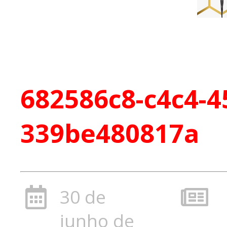
682586c8-c4c4-4
339be480817a
30 de
junho de